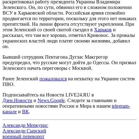
раскритиковал работу президента Украины Владимира
Зеленского. Он, по сути, обвинил его в сложном положении
ВСУ в Харьковской области. Российская армия спокойно
продвигается по территории, поскольку для этого нет никаких
препятствий. На линии фронта отсутствуют укрепления. При
этом Зеленский со своей свитой съездил в
Харьков
и
рассказал, что там все хорошо, отметил Кривонос. За провалы
украинских властей люди платят своими жизнями, добавил
он.
Бывший сотрудник Пентагона Дуглас Макгрегор
предупредил, что русские могут дойти до Одессы. Он призвал
Зеленского начать переговоры с Москвой.
Ранее Зеленский
пожаловался
на нехватку на Украине систем
ПВО.
Подписывайтесь на Новости LIVE24.RU
в
Дзен.Новости
и
News.Google
. Следите за главными и
оперативными новостями России и Мира в нашем
telegram-
канале
и
ВК
.
Александр Меркурис
Александр Сырский
военный переворот