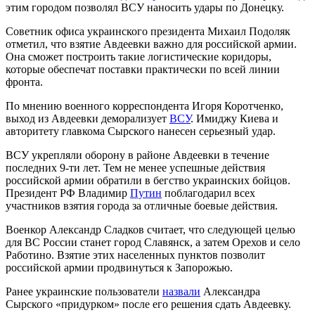
этим городом позволял ВСУ наносить удары по Донецку.
Советник офиса украинского президента Михаил Подоляк
отметил, что взятие Авдеевки важно для российской армии.
Она сможет построить такие логистические коридоры,
которые обеспечат поставки практически по всей линии
фронта.
По мнению военного корреспондента Игоря Коротченко,
выход из Авдеевки деморализует
ВСУ
. Имиджу Киева и
авторитету главкома Сырского нанесен серьезный удар.
ВСУ укрепляли оборону в районе Авдеевки в течение
последних 9-ти лет. Тем не менее успешные действия
российской армии обратили в бегство украинских бойцов.
Президент РФ Владимир
Путин
поблагодарил всех
участников взятия города за отличные боевые действия.
Военкор Александр Сладков считает, что следующей целью
для ВС России станет город Славянск, а затем Орехов и село
Работино. Взятие этих населенных пунктов позволит
российской армии продвинуться к Запорожью.
Ранее украинские пользователи
назвали
Александра
Сырского «придурком» после его решения сдать Авдеевку.