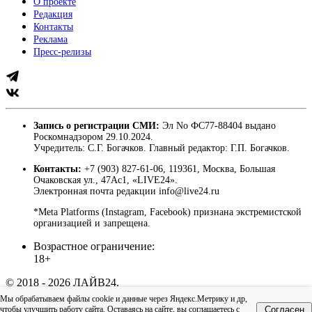
О проекте
Редакция
Контакты
Реклама
Пресс-релизы
Запись о регистрации СМИ:
Эл No ФС77-88404 выдано
Роскомнадзором 29.10.2024.
Учредитель: С.Г. Богачков. Главный редактор: Г.П. Богачков.
Контакты:
+7 (903) 827-61-06, 119361, Москва, Большая
Очаковская ул., 47Ас1, «LIVE24».
Электронная почта редакции info@live24.ru
*Meta Platforms (Instagram, Facebook) признана экстремистской
организацией и запрещена.
Возрастное ограничение:
18+
© 2018 - 2026 ЛАЙВ24.
Пользовательское соглашение
|
Политика
Мы обрабатываем файлы cookie и данные через Яндекс.Метрику и др,
конфиденциальности
чтобы улучшить работу сайта. Оставаясь на сайте, вы соглашаетесь с
Согласен