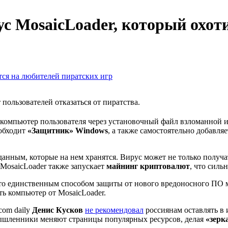
 MosaicLoader, который охоти
ользователей отказаться от пиратства.
 компьютер пользователя через установочный файл взломанной и
 обходит
«Защитник» Windows
, а также самостоятельно добавля
анным, которые на нем хранятся. Вирус может не только получат
MosaicLoader также запускает
майнинг криптовалют
, что силь
что единственным способом защиты от нового вредоносного ПО
ь компьютер от MosaicLoader.
com daily
Денис Кусков
не рекомендовал
россиянам оставлять в 
умышленники меняют страницы популярных ресурсов, делая
«зерк