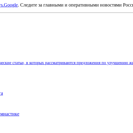
s.Google
. Следите за главными и оперативными новостями Рос
ические статьи, в которых рассматриваются предложения по улучшению ж
га
имнастике