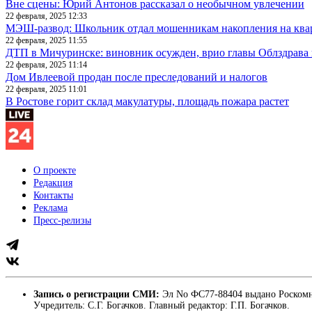
Вне сцены: Юрий Антонов рассказал о необычном увлечении
22 февраля, 2025 12:33
МЭШ-развод: Школьник отдал мошенникам накопления на ква
22 февраля, 2025 11:55
ДТП в Мичуринске: виновник осужден, врио главы Облздрава 
22 февраля, 2025 11:14
Дом Ивлеевой продан после преследований и налогов
22 февраля, 2025 11:01
В Ростове горит склад макулатуры, площадь пожара растет
О проекте
Редакция
Контакты
Реклама
Пресс-релизы
Запись о регистрации СМИ:
Эл No ФС77-88404 выдано Роскомн
Учредитель: С.Г. Богачков. Главный редактор: Г.П. Богачков.