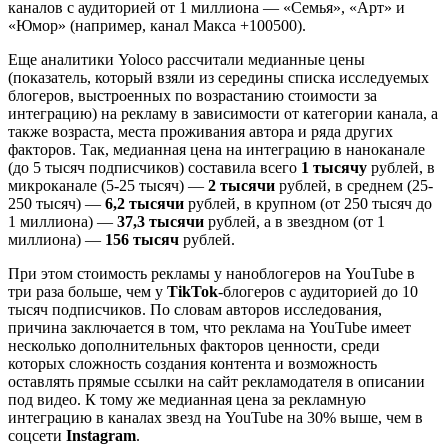
каналов с аудиторией от 1 миллиона — «Семья», «Арт» и
«Юмор» (например, канал Макса +100500).
Еще аналитики Yoloco рассчитали медианные цены
(показатель, который взяли из середины списка исследуемых
блогеров, выстроенных по возрастанию стоимости за
интеграцию) на рекламу в зависимости от категории канала, а
также возраста, места проживания автора и ряда других
факторов. Так, медианная цена на интеграцию в наноканале
(до 5 тысяч подписчиков) составила всего
1 тысячу
рублей, в
микроканале (5-25 тысяч) —
2 тысячи
рублей, в среднем (25-
250 тысяч) —
6,2 тысячи
рублей, в крупном (от 250 тысяч до
1 миллиона) —
37,3 тысячи
рублей, а в звездном (от 1
миллиона) —
156 тысяч
рублей.
При этом стоимость рекламы у наноблогеров на YouTube в
три раза больше, чем у
TikTok
-блогеров с аудиторией до 10
тысяч подписчиков. По словам авторов исследования,
причина заключается в том, что реклама на YouTube имеет
несколько дополнительных факторов ценности, среди
которых сложность создания контента и возможность
оставлять прямые ссылки на сайт рекламодателя в описании
под видео. К тому же медианная цена за рекламную
интеграцию в каналах звезд на YouTube на 30% выше, чем в
соцсети
Instagram
.