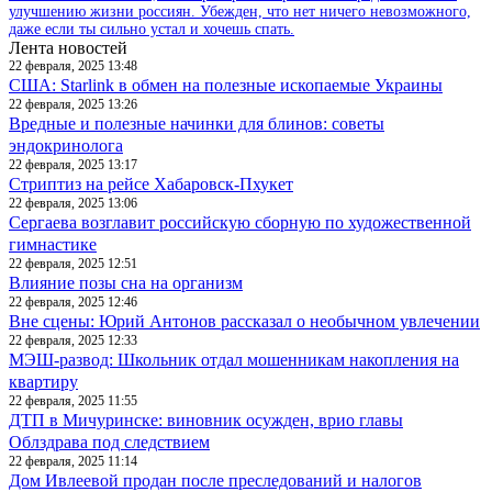
улучшению жизни россиян. Убежден, что нет ничего невозможного,
даже если ты сильно устал и хочешь спать.
Лента новостей
22 февраля, 2025 13:48
США: Starlink в обмен на полезные ископаемые Украины
22 февраля, 2025 13:26
Вредные и полезные начинки для блинов: советы
эндокринолога
22 февраля, 2025 13:17
Стриптиз на рейсе Хабаровск-Пхукет
22 февраля, 2025 13:06
Сергаева возглавит российскую сборную по художественной
гимнастике
22 февраля, 2025 12:51
Влияние позы сна на организм
22 февраля, 2025 12:46
Вне сцены: Юрий Антонов рассказал о необычном увлечении
22 февраля, 2025 12:33
МЭШ-развод: Школьник отдал мошенникам накопления на
квартиру
22 февраля, 2025 11:55
ДТП в Мичуринске: виновник осужден, врио главы
Облздрава под следствием
22 февраля, 2025 11:14
Дом Ивлеевой продан после преследований и налогов