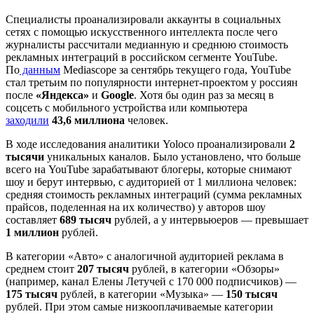
Специалисты проанализировали аккаунты в социальных
сетях с помощью искусственного интеллекта после чего
журналисты рассчитали медианную и среднюю стоимость
рекламных интеграций в российском сегменте YouTube.
По
данным
Mediascope за сентябрь текущего года, YouTube
стал третьим по популярности интернет-проектом у россиян
после
«Яндекса»
и
Google
. Хотя бы один раз за месяц в
соцсеть с мобильного устройства или компьютера
заходили
43,6
миллиона
человек.
В ходе исследования аналитики Yoloco проанализировали
2
тысячи
уникальных каналов. Было установлено, что больше
всего на YouTube зарабатывают блогеры, которые снимают
шоу и берут интервью, с аудиторией от 1 миллиона человек:
средняя стоимость рекламных интеграций (сумма рекламных
прайсов, поделенная на их количество) у авторов шоу
составляет
689 тысяч
рублей, а у интервьюеров — превышает
1 миллион
рублей.
В категории «Авто» с аналогичной аудиторией реклама в
среднем стоит
207 тысяч
рублей, в категории «Обзоры»
(например, канал Елены Летучей с 170 000 подписчиков) —
175 тысяч
рублей, в категории «Музыка» —
150 тысяч
рублей. При этом самые низкооплачиваемые категории