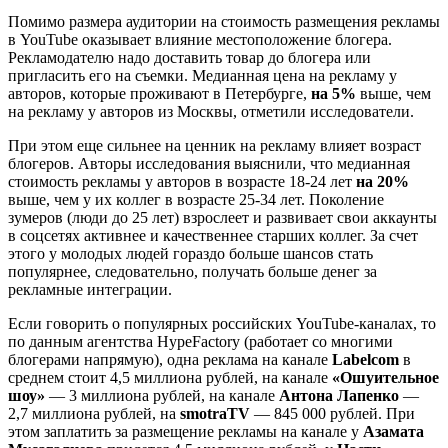
Помимо размера аудитории на стоимость размещения рекламы
в YouTube оказывает влияние местоположение блогера.
Рекламодателю надо доставить товар до блогера или
пригласить его на съемки. Медианная цена на рекламу у
авторов, которые проживают в Петербурге,
на 5%
выше, чем
на рекламу у авторов из Москвы, отметили исследователи.
При этом еще сильнее на ценник на рекламу влияет возраст
блогеров. Авторы исследования выяснили, что медианная
стоимость рекламы у авторов в возрасте 18-24 лет
на 20%
выше, чем у их коллег в возрасте 25-34 лет. Поколение
зумеров (люди до 25 лет) взрослеет и развивает свои аккаунты
в соцсетях активнее и качественнее старших коллег. За счет
этого у молодых людей гораздо больше шансов стать
популярнее, следовательно, получать больше денег за
рекламные интеграции.
Если говорить о популярных российских YouTube-каналах, то
по данным агентства HypeFactory (работает со многими
блогерами напрямую), одна реклама на канале
Labelcom
в
среднем стоит 4,5 миллиона рублей, на канале
«Ошуительное
шоу»
— 3 миллиона рублей, на канале
Антона Лапенко
—
2,7 миллиона рублей, на
smotraTV
— 845 000 рублей. При
этом заплатить за размещение рекламы на канале у
Азамата