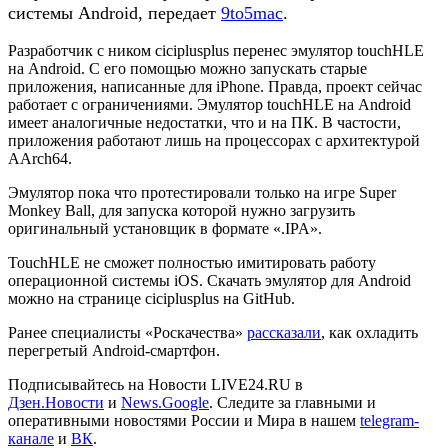
системы Android, передает
9t
o5mac
.
Разработчик с ником ciciplusplus перенес эмулятор touchHLE
на Android. С его помощью можно запускать старые
приложения, написанные для iPhone. Правда, проект сейчас
работает с ограничениями. Эмулятор touchHLE на Android
имеет аналогичные недостатки, что и на ПК. В частости,
приложения работают лишь на процессорах с архитектурой
AArch64.
Эмулятор пока что протестировали только на игре Super
Monkey Ball, для запуска которой нужно загрузить
оригинальный установщик в формате «.IPA».
TouchHLE не сможет полностью имитировать работу
операционной системы iOS. Скачать эмулятор для Android
можно на странице ciciplusplus на GitHub.
Ранее специалисты «Роскачества»
рассказали
, как охладить
перегретый Android-смартфон.
Подписывайтесь на Новости LIVE24.RU
в
Дзен.Новости
и
News.Google
. Следите за главными и
оперативными новостями России и Мира в нашем
telegram-
канале
и
ВК
.