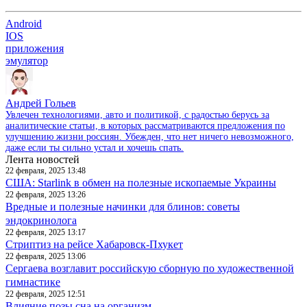
Android
IOS
приложения
эмулятор
Андрей Гольев
Увлечен технологиями, авто и политикой, с радостью берусь за
аналитические статьи, в которых рассматриваются предложения по
улучшению жизни россиян. Убежден, что нет ничего невозможного,
даже если ты сильно устал и хочешь спать.
Лента новостей
22 февраля, 2025 13:48
США: Starlink в обмен на полезные ископаемые Украины
22 февраля, 2025 13:26
Вредные и полезные начинки для блинов: советы
эндокринолога
22 февраля, 2025 13:17
Стриптиз на рейсе Хабаровск-Пхукет
22 февраля, 2025 13:06
Сергаева возглавит российскую сборную по художественной
гимнастике
22 февраля, 2025 12:51
Влияние позы сна на организм