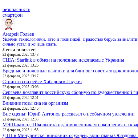
безопасность
смартфон
Андрей Гольев
Увлечен технологиями, авто и политикой, с радостью берусь за аналит
сильно устал и хочешь спать.
Лента новостей
22 февраля, 2025 13:48
США: Starlink в обмен на полезные ископаемые Украины
22 февраля, 2025 13:26
Вредные и полезные начинки для блинов: советы эндокриноло
22 февраля, 2025 13:17
Стриптиз на рейсе Хабаровск-Пхукет
22 февраля, 2025 13:06
Сергаева возглавит российскую сборную по художественной г
22 февраля, 2025 12:51
Влияние позы сна на организм
22 февраля, 2025 12:46
Вне сцены: Юрий Антонов рассказал о необычном увлечении
22 февраля, 2025 12:33
МЭШ-развод: Школьник отдал мошенникам накопления на ква
22 февраля, 2025 11:55
ДТП в Мичуринске: виновник осужден, врио главы Облздрава 