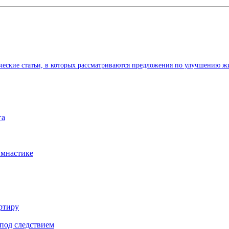
ические статьи, в которых рассматриваются предложения по улучшению ж
га
имнастике
ртиру
под следствием