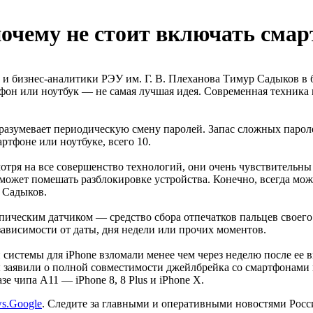
почему не стоит включать сма
и бизнес-аналитики РЭУ им. Г. В. Плеханова Тимур Садыков в б
н или ноутбук — не самая лучшая идея. Современная техника и 
азумевает периодическую смену паролей. Запас сложных пароле
ртфоне или ноутбуке, всего 10.
мотря на все совершенство технологий, они очень чувствительны
может помешать разблокировке устройства. Конечно, всегда мо
л Садыков.
пическим датчиком — средство сбора отпечатков пальцев своего
зависимости от даты, дня недели или прочих моментов.
системы для iPhone взломали менее чем через неделю после ее 
ы заявили о полной совместимости джейлбрейка со смартфонами 
е чипа A11 — iPhone 8, 8 Plus и iPhone X.
s.Google
. Следите за главными и оперативными новостями Рос