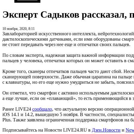
Эксперт Садыков рассказал, 
10 ноября, 2020, 8:11
Завлабораторией искусственного интеллекта, нейротехнологий 
дактилоскопическими датчиками, если ими оборудованы смартфо
не стоит передавать через нее еще и отпечатки своих пальцев.
По словам эксперта, надежная защита важной информации подр
пальцев у человека, отпечатки которых он может оставить в сма
Кроме того, сканеры отпечатков пальцев часто дают сбой. Нес
сканирующей поверхности. Даже обычная царапина на пальце 
с клавиатуры, но его еще нужно умудриться не забыть, поясни
Он отметил, что смартфон с активно используемым дактилоско
а еще лучше, если он «плавающий», то есть применяющийся в 
Ранее LIVE24
сообщало
, что актуальную версию операционной 
iOS 14.1 и 14.2, вышедшую 5 ноября. В частности, специалист
Plus. Также заявлена ограниченная поддержка смартфонов на баз
Подписывайтесь на Новости LIVE24.RU
в
Дзен.Новости
и
New