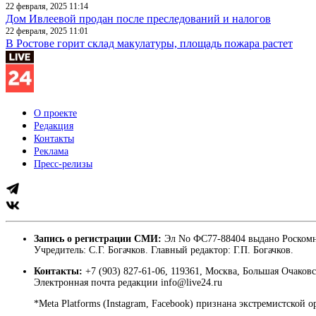
22 февраля, 2025 11:14
Дом Ивлеевой продан после преследований и налогов
22 февраля, 2025 11:01
В Ростове горит склад макулатуры, площадь пожара растет
О проекте
Редакция
Контакты
Реклама
Пресс-релизы
Запись о регистрации СМИ:
Эл No ФС77-88404 выдано Роскомн
Учредитель: С.Г. Богачков. Главный редактор: Г.П. Богачков.
Контакты:
+7 (903) 827-61-06, 119361, Москва, Большая Очаковс
Электронная почта редакции info@live24.ru
*Meta Platforms (Instagram, Facebook) признана экстремистской 