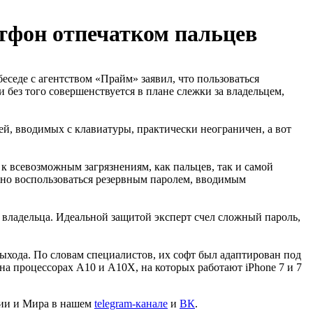
ртфон отпечатком пальцев
еседе с агентством «Прайм» заявил, что пользоваться
без того совершенствуется в плане слежки за владельцем,
й, вводимых с клавиатуры, практически неограничен, а вот
 к всевозможным загрязнениям, как пальцев, так и самой
жно воспользоваться резервным паролем, вводимым
 владельца. Идеальной защитой эксперт счел сложный пароль,
выхода. По словам специалистов, их софт был адаптирован под
на процессорах A10 и A10X, на которых работают iPhone 7 и 7
сии и Мира в нашем
telegram-канале
и
ВК
.