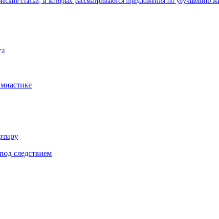
ические статьи, в которых рассматриваются предложения по улучшению ж
га
имнастике
ртиру
под следствием