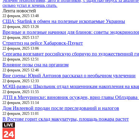
Увлечен технологиями, авто и политикой, с радостью берусь за аналит
сильно устал и хочешь спать.
Лента новостей
22 февраля, 2025 13:48
США: Starlink в обмен на полезные ископаемые Украины
22 февраля, 2025 13:26
Вредные и полезные начинки для блинов: советы эндокриноло
22 февраля, 2025 13:17
Стриптиз на рейсе Хабаровск-Пхукет
22 февраля, 2025 13:06
Сергаева возглавит российскую сборную по художественной г
22 февраля, 2025 12:51
Влияние позы сна на организм
22 февраля, 2025 12:46
Вне сцены: Юрий Антонов рассказал о необычном увлечении
22 февраля, 2025 12:33
МЭШ-развод: Школьник отдал мошенникам накопления на ква
22 февраля, 2025 11:55
ДТП в Мичуринске: виновник осужден, врио главы Облздрава 
22 февраля, 2025 11:14
Дом Ивлеевой продан после преследований и налогов
22 февраля, 2025 11:01
В Ростове горит склад макулатуры, площадь пожара растет