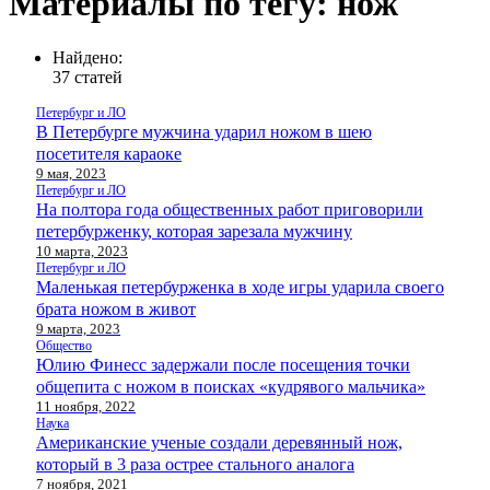
Материалы по тегу: нож
Найдено:
37 статей
Петербург и ЛО
В Петербурге мужчина ударил ножом в шею
посетителя караоке
9 мая, 2023
Петербург и ЛО
На полтора года общественных работ приговорили
петербурженку, которая зарезала мужчину
10 марта, 2023
Петербург и ЛО
Маленькая петербурженка в ходе игры ударила своего
брата ножом в живот
9 марта, 2023
Общество
Юлию Финесс задержали после посещения точки
общепита с ножом в поисках «кудрявого мальчика»
11 ноября, 2022
Наука
Американские ученые создали деревянный нож,
который в 3 раза острее стального аналога
7 ноября, 2021