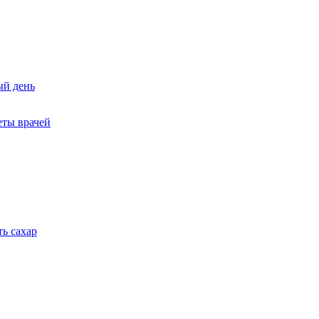
ый день
еты врачей
ть сахар