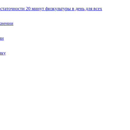
статочности 20 минут физкультуры в день для всех
жнении
ии
нку