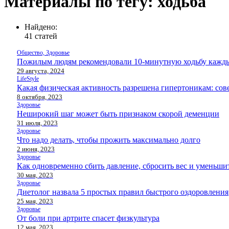
Материалы по тегу: ходьба
Найдено:
41 статей
Общество, Здоровье
Пожилым людям рекомендовали 10-минутную ходьбу кажд
29 августа, 2024
LifeStyle
Какая физическая активность разрешена гипертоникам: сов
8 октября, 2023
Здоровье
Неширокий шаг может быть признаком скорой деменции
31 июля, 2023
Здоровье
Что надо делать, чтобы прожить максимально долго
2 июня, 2023
Здоровье
Как одновременно сбить давление, сбросить вес и уменьши
30 мая, 2023
Здоровье
Диетолог назвала 5 простых правил быстрого оздоровления
25 мая, 2023
Здоровье
От боли при артрите спасет физкультура
12 мая, 2023