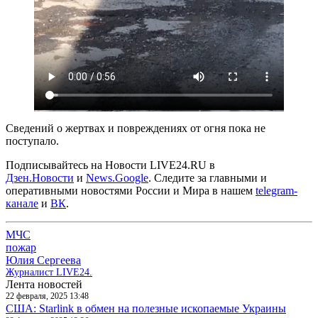
Сведений о жертвах и повреждениях от огня пока не
поступало.
Подписывайтесь на Новости LIVE24.RU
в
Дзен.Новости
и
News.Google
. Следите за главными и
оперативными новостями России и Мира в нашем
telegram-
канале
и
ВК
.
МЧС
пожар
Юлия Сергеева
Журналист LIVE24.
Лента новостей
22 февраля, 2025 13:48
США: Starlink в обмен на полезные ископаемые Украины