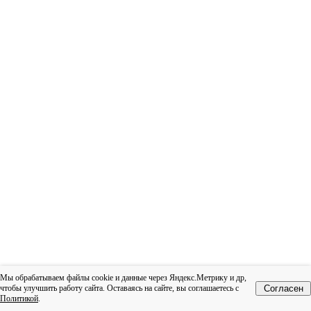
Мы обрабатываем файлы cookie и данные через Яндекс.Метрику и др,
чтобы улучшить работу сайта. Оставаясь на сайте, вы соглашаетесь с
Согласен
Политикой
.