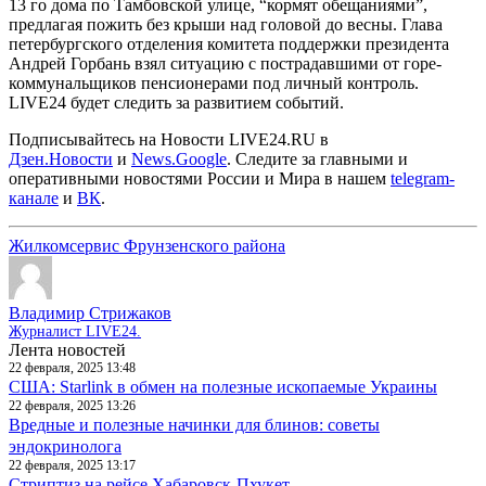
13 го дома по Тамбовской улице, “кормят обещаниями”,
предлагая пожить без крыши над головой до весны. Глава
петербургского отделения комитета поддержки президента
Андрей Горбань взял ситуацию с пострадавшими от горе-
коммунальщиков пенсионерами под личный контроль.
LIVE24 будет следить за развитием событий.
Подписывайтесь на Новости LIVE24.RU
в
Дзен.Новости
и
News.Google
. Следите за главными и
оперативными новостями России и Мира в нашем
telegram-
канале
и
ВК
.
Жилкомсервис Фрунзенского района
Владимир Стрижаков
Журналист LIVE24.
Лента новостей
22 февраля, 2025 13:48
США: Starlink в обмен на полезные ископаемые Украины
22 февраля, 2025 13:26
Вредные и полезные начинки для блинов: советы
эндокринолога
22 февраля, 2025 13:17
Стриптиз на рейсе Хабаровск-Пхукет