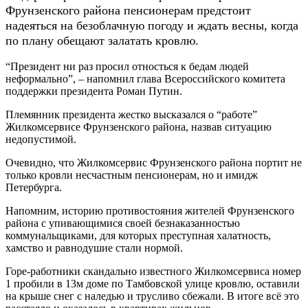
Фрунзенского района пенсионерам предстоит
надеяться на безоблачную погоду и ждать весны, когда
по плану обещают залатать кровлю.
“Президент ни раз просил относться к бедам людей
неформально”, – напомнил глава Всероссийского комитета
поддержки президента Роман Путин.
Племянник президента жестко высказался о “работе”
Жилкомсервисе Фрунзенского района, назвав ситуацию
недопустимой.
Очевидно, что Жилкомсервис Фрунзенского района портит не
только кровли несчастным пенсионерам, но и имидж
Петербурга.
Напомним, историю противостояния жителей Фрунзенского
района с упивающимися своей безнаказанностью
коммунальщиками, для которых преступная халатность,
хамство и равнодушие стали нормой.
Горе-работники скандально известного Жилкомсервиса номер
1 пробили в 13м доме по Тамбовской улице кровлю, оставили
на крыше снег с наледью и трусливо сбежали. В итоге всё это