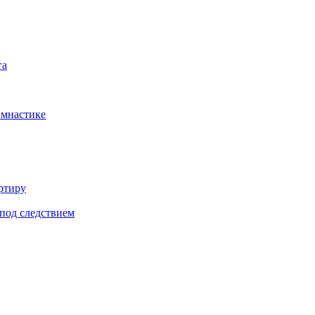
га
имнастике
ртиру
под следствием