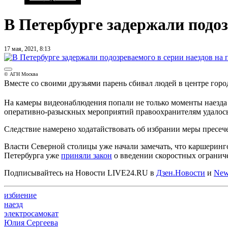
В Петербурге задержали подоз
17 мая, 2021, 8:13
© АГН Москва
Вместе со своими друзьями парень сбивал людей в центре гор
На камеры видеонаблюдения попали не только моменты наезда 
оперативно-разыскных мероприятий правоохранителям удалось з
Следствие намерено ходатайствовать об избрании меры пресеч
Власти Северной столицы уже начали замечать, что каршеринго
Петербурга уже
приняли закон
о введении скоростных ограничен
Подписывайтесь на Новости LIVE24.RU
в
Дзен.Новости
и
New
избиение
наезд
электросамокат
Юлия Сергеева