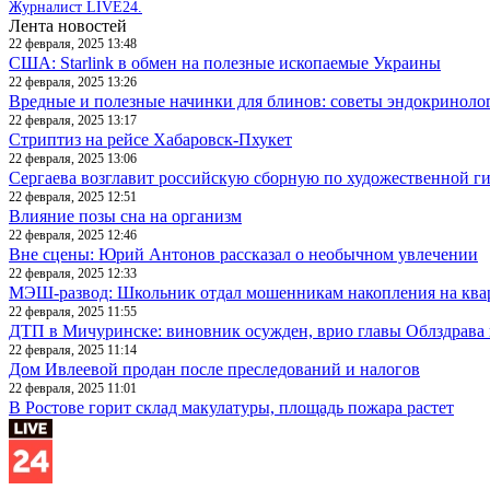
Журналист LIVE24.
Лента новостей
22 февраля, 2025 13:48
США: Starlink в обмен на полезные ископаемые Украины
22 февраля, 2025 13:26
Вредные и полезные начинки для блинов: советы эндокриноло
22 февраля, 2025 13:17
Стриптиз на рейсе Хабаровск-Пхукет
22 февраля, 2025 13:06
Сергаева возглавит российскую сборную по художественной г
22 февраля, 2025 12:51
Влияние позы сна на организм
22 февраля, 2025 12:46
Вне сцены: Юрий Антонов рассказал о необычном увлечении
22 февраля, 2025 12:33
МЭШ-развод: Школьник отдал мошенникам накопления на ква
22 февраля, 2025 11:55
ДТП в Мичуринске: виновник осужден, врио главы Облздрава 
22 февраля, 2025 11:14
Дом Ивлеевой продан после преследований и налогов
22 февраля, 2025 11:01
В Ростове горит склад макулатуры, площадь пожара растет