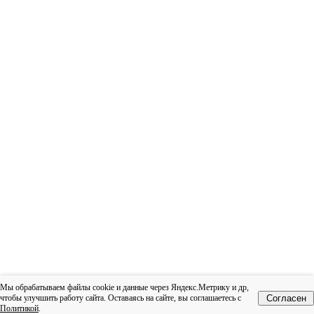
Мы обрабатываем файлы cookie и данные через Яндекс.Метрику и др,
чтобы улучшить работу сайта. Оставаясь на сайте, вы соглашаетесь с
Согласен
Политикой
.