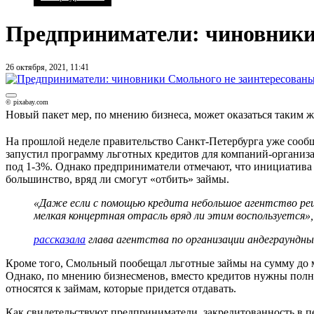
Предприниматели: чиновники 
26 октября, 2021, 11:41
© pixabay.com
Новый пакет мер, по мнению бизнеса, может оказаться таким 
На прошлой неделе правительство Санкт-Петербурга уже сообщ
запустил программу льготных кредитов для компаний-организа
под 1-3%. Однако предприниматели отмечают, что инициатива 
большинство, вряд ли смогут «отбить» займы.
«Даже если с помощью кредита небольшое агентство реши
мелкая концертная отрасль вряд ли этим воспользуется»,
рассказала
глава агентства по организации андеграундны
Кроме того, Смольный пообещал льготные займы на сумму до 
Однако, по мнению бизнесменов, вместо кредитов нужны полн
относятся к займам, которые придется отдавать.
Как свидетельствуют предприниматели, закредитованность в п