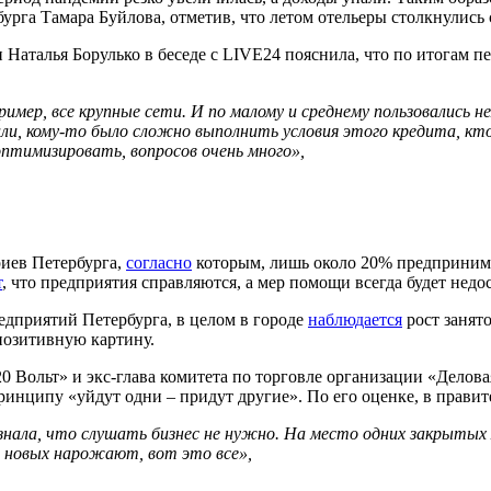
рга Тамара Буйлова, отметив, что летом отельеры столкнулись 
 Наталья Борулько в беседе с LIVE24 пояснила, что по итогам 
имер, все крупные сети. И по малому и среднему пользовались не
и, кому-то было сложно выполнить условия этого кредита, кто-
птимизировать, вопросов очень много»,
иев Петербурга,
согласно
которым, лишь около 20% предпринима
т
, что предприятия справляются, а мер помощи всегда будет недо
едприятий Петербурга, в целом в городе
наблюдается
рост занято
позитивную картину.
ольт» и экс-глава комитета по торговле организации «Деловая 
ринципу «уйдут одни – придут другие». По его оценке, в прави
знала, что слушать бизнес не нужно. На место одних закрытых
 новых нарожают, вот это все»,