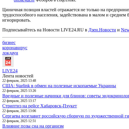
Циничная позиция властей отражается не только на предприни
трудоспособного населения, задействована в малом и среднем 
игнорировать.
Подписывайтесь на Новости LIVE24.RU
в
Дзен.Новости
и
New
бизнес
коронавирус
локдаун
LIVE24
Лента новостей
22 февраля, 2025 13:48
США: Starlink в обмен на полезные ископаемые Украины
22 февраля, 2025 13:26
Вредные и полезные начинки для блинов: советы эндокриноло
22 февраля, 2025 13:17
Стриптиз на рейсе Хабаровск-Пхукет
22 февраля, 2025 13:06
Сергаева возглавит российскую сборную по художественной г
22 февраля, 2025 12:51
Влияние позы сна на организм