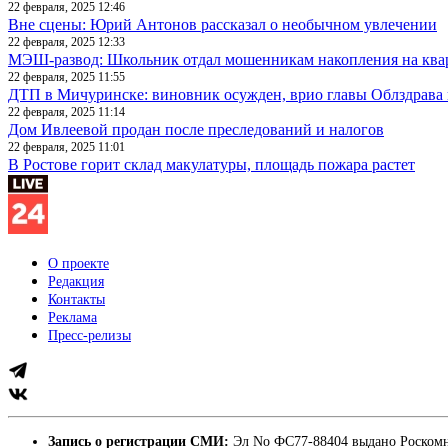
22 февраля, 2025 12:46
Вне сцены: Юрий Антонов рассказал о необычном увлечении
22 февраля, 2025 12:33
МЭШ-развод: Школьник отдал мошенникам накопления на ква
22 февраля, 2025 11:55
ДТП в Мичуринске: виновник осужден, врио главы Облздрава 
22 февраля, 2025 11:14
Дом Ивлеевой продан после преследований и налогов
22 февраля, 2025 11:01
В Ростове горит склад макулатуры, площадь пожара растет
О проекте
Редакция
Контакты
Реклама
Пресс-релизы
Запись о регистрации СМИ:
Эл No ФС77-88404 выдано Роскомн