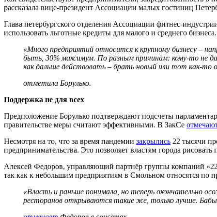
рассказала вице-президент Ассоциации малых гостиниц Петербу
Глава петербургского отделения Ассоциации фитнес-индустрии
использовать льготные кредиты для малого и среднего бизнеса.
«Много предприятий относится к крупному бизнесу – напр
быть, 30% максимум. По разным причинам: кому-то не дал
как дальше действовать – брать новый или тот как-то о
отметила Борулько.
Поддержка не для всех
Предположение Борулько подтверждают подсчеты парламентар
правительстве меры считают эффективными. В ЗакСе
отмечаю
Несмотря на то, что за время пандемии
закрылись
22 тысячи пр
предпринимательства. Это позволяет властям города рисовать 
Алексей Федоров, управляющий партнёр группы компаний «220 В
так как к небольшим предприятиям в Смольном относятся по п
«Власть и раньше понимала, но теперь окончательно осо
ресторанов открываются такие же, только лучше.
Бабы
отмечает
Федоров в соцсетях.