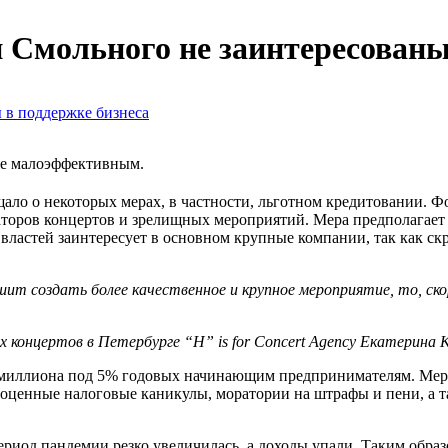
Смольного не заинтересованы 
же малоэффективным.
ало о некоторых мерах, в частности, льготном кредитовании. Ф
торов концертов и зрелищных мероприятий. Мера предполагает 
властей заинтересует в основном крупные компании, так как ск
т создать более качественное и крупное мероприятие, то, скоре
х концертов в Петербурге “H” is for Concert Agency Екатерина
миллиона под 5% годовых начинающим предпринимателям. Мера к
оценные налоговые каникулы, моратории на штрафы и пени, а т
ериод пандемии резко увеличилась, а доходы упали. Таким обра