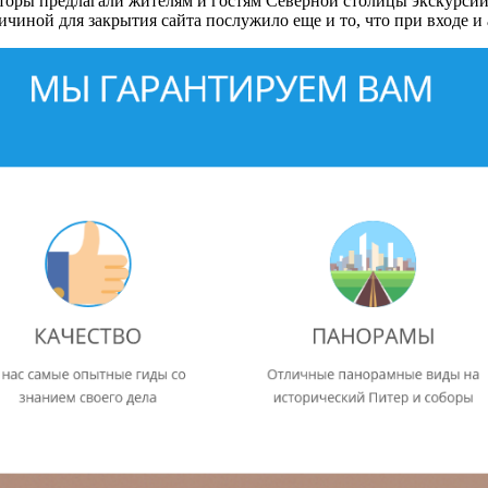
торы предлагали жителям и гостям Северной столицы экскурсии
ичиной для закрытия сайта послужило еще и то, что при входе и 