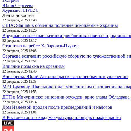
экстрим
Юлия Сергеева
Журналист LIVE24.
Лента новостей
22 февраля, 2025 13:48
США: Starlink в обмен на полезные ископаемые Украины
22 февраля, 2025 13:26
Вредные и полезные начинки для блинов: советы эндокриноло
22 февраля, 2025 13:17
Стриптиз на рейсе Хабаровск-Пхукет
22 февраля, 2025 13:06
Сергаева возглавит российскую сборную по художественной г
22 февраля, 2025 12:51
Влияние позы сна на организм
22 февраля, 2025 12:46
Вне сцены: Юрий Антонов рассказал о необычном увлечении
22 февраля, 2025 12:33
МЭШ-развод: Школьник отдал мошенникам накопления на ква
22 февраля, 2025 11:55
ДТП в Мичуринске: виновник осужден, врио главы Облздрава 
22 февраля, 2025 11:14
Дом Ивлеевой продан после преследований и налогов
22 февраля, 2025 11:01
В Ростове горит склад макулатуры, площадь пожара растет