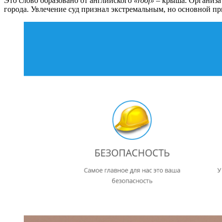
Это слово образовано от английского
«roof»
– крыша. Организа
города. Увлечение суд признал экстремальным, но основной пр