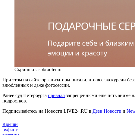
Скриншот: spbroofer.ru
При этом на сайте организаторы писали, что все экскурсии бе
влюбленных и даже фотосессии.
Ранее суд Петербурга
признал
запрещенными еще пять аниме на
подростков.
Подписывайтесь на Новости LIVE24.RU
в
Дзен.Новости
и
New
Крыши
руфинг