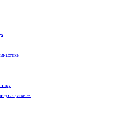
га
имнастике
ртиру
под следствием