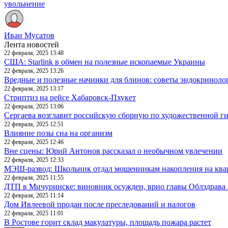
увольнение
Иван Мусатов
Лента новостей
22 февраля, 2025 13:48
США: Starlink в обмен на полезные ископаемые Украины
22 февраля, 2025 13:26
Вредные и полезные начинки для блинов: советы эндокриноло
22 февраля, 2025 13:17
Стриптиз на рейсе Хабаровск-Пхукет
22 февраля, 2025 13:06
Сергаева возглавит российскую сборную по художественной г
22 февраля, 2025 12:51
Влияние позы сна на организм
22 февраля, 2025 12:46
Вне сцены: Юрий Антонов рассказал о необычном увлечении
22 февраля, 2025 12:33
МЭШ-развод: Школьник отдал мошенникам накопления на ква
22 февраля, 2025 11:55
ДТП в Мичуринске: виновник осужден, врио главы Облздрава 
22 февраля, 2025 11:14
Дом Ивлеевой продан после преследований и налогов
22 февраля, 2025 11:01
В Ростове горит склад макулатуры, площадь пожара растет