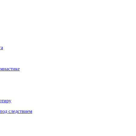
га
имнастике
ртиру
под следствием