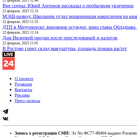
22 февраля, 2025 12:46
Вне сцены: Юрий Антонов рассказал о необычном увлечении
22 февраля, 2025 12:33
МЭШ-развод: Школьник отдал мошенникам накопления на ква
22 февраля, 2025 11:55
ДТП в Мичуринске: виновник осужден, врио главы Облздрава 
22 февраля, 2025 11:14
Дом Ивлеевой продан после преследований и налогов
22 февраля, 2025 11:01
В Ростове горит склад макулатуры, площадь пожара растет
О проекте
Редакция
Контакты
Реклама
Пресс-релизы
Запись о регистрации СМИ:
Эл No ФС77-88404 выдано Роскомн