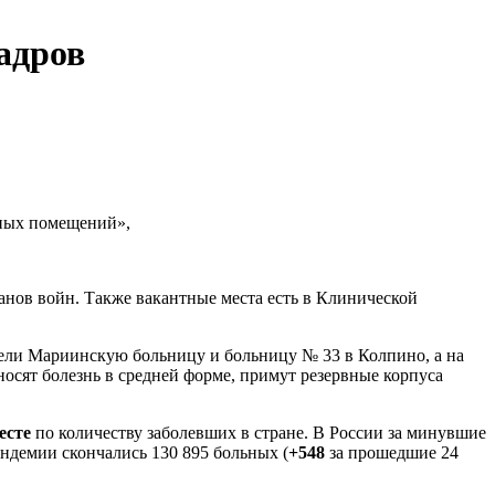
адров
бных помещений»,
анов войн. Также вакантные места есть в Клинической
вели Мариинскую больницу и больницу № 33 в Колпино, а на
осят болезнь в средней форме, примут резервные корпуса
есте
по количеству заболевших в стране. В России за минувшие
андемии скончались 130 895 больных (
+548
за прошедшие 24