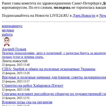
Ранее глава комитета по здравоохранению Санкт-Петербурга
Д
коронавирусом. По его словам,
молодежь
не торопилась вакцин
Подписывайтесь на Новости LIVE24.RU
в
Дзен.Новости
и
New
коронавирус
медики
работа
Андрей Гольев
Увлечен технологиями, авто и политикой, с радостью берусь за аналит
сильно устал и хочешь спать.
Лента новостей
22 февраля, 2025 13:48
США: Starlink в обмен на полезные ископаемые Украины
22 февраля, 2025 13:26
Вредные и полезные начинки для блинов: советы эндокриноло
22 февраля, 2025 13:17
Стриптиз на рейсе Хабаровск-Пхукет
22 февраля, 2025 13:06
Сергаева возглавит российскую сборную по художественной г
22 февраля, 2025 12:51
Влияние позы сна на организм