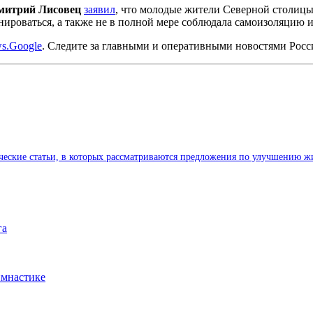
митрий Лисовец
заявил
, что молодые жители Северной столицы
ироваться, а также не в полной мере соблюдала самоизоляцию и
s.Google
. Следите за главными и оперативными новостями Рос
ические статьи, в которых рассматриваются предложения по улучшению ж
га
имнастике