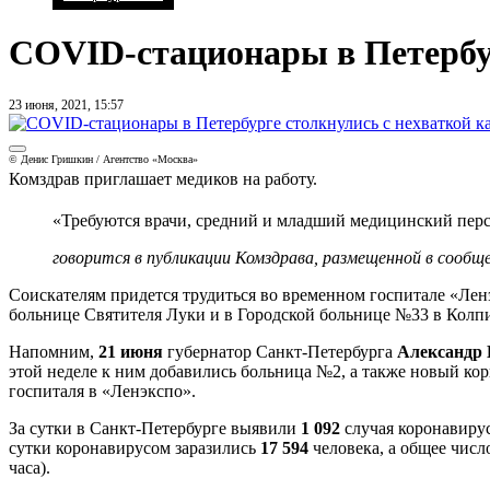
COVID-стационары в Петербур
23 июня, 2021, 15:57
© Денис Гришкин / Агентство «Москва»
Комздрав приглашает медиков на работу.
«Требуются врачи, средний и младший медицинский пер
говорится в публикации Комздрава, размещенной в сооб
Соискателям придется трудиться во временном госпитале «Лен
больнице Святителя Луки и в Городской больнице №33 в Колп
Напомним,
21 июня
губернатор Санкт-Петербурга
Александр 
этой неделе к ним добавились больница №2, а также новый ко
госпиталя в «Ленэкспо».
За сутки в Санкт-Петербурге выявили
1 092
случая коронавирус
сутки коронавирусом заразились
17 594
человека, а общее чис
часа).