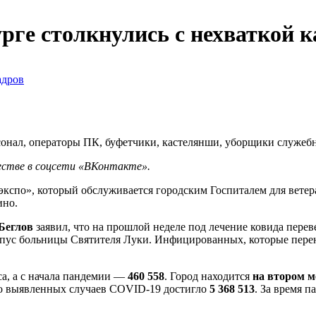
ге столкнулись с нехваткой к
сонал, операторы ПК, буфетчики, кастелянши, уборщики служе
ществе в соцсети «ВКонтакте».
экспо», который обслуживается городским Госпиталем для ветер
ино.
Беглов
заявил, что на прошлой неделе под лечение ковида пере
рпус больницы Святителя Луки. Инфицированных, которые перен
а, а с начала пандемии —
460 558
. Город находится
на втором м
ло выявленных случаев COVID-19 достигло
5 368 513
. За время п