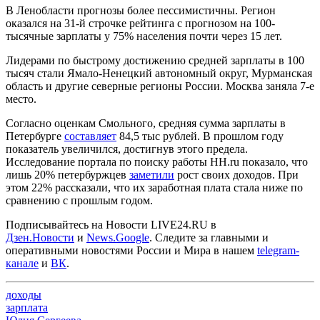
В Ленобласти прогнозы более пессимистичны. Регион
оказался на 31-й строчке рейтинга с прогнозом на 100-
тысячные зарплаты у 75% населения почти через 15 лет.
Лидерами по быстрому достижению средней зарплаты в 100
тысяч стали Ямало-Ненецкий автономный округ, Мурманская
область и другие северные регионы России. Москва заняла 7-е
место.
Согласно оценкам Смольного, средняя сумма зарплаты в
Петербурге
составляет
84,5 тыс рублей. В прошлом году
показатель увеличился, достигнув этого предела.
Исследование портала по поиску работы HH.ru показало, что
лишь 20% петербуржцев
заметили
рост своих доходов. При
этом 22% рассказали, что их заработная плата стала ниже по
сравнению с прошлым годом.
Подписывайтесь на Новости LIVE24.RU
в
Дзен.Новости
и
News.Google
. Следите за главными и
оперативными новостями России и Мира в нашем
telegram-
канале
и
ВК
.
доходы
зарплата