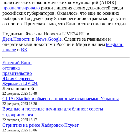
политических и экономических коммуникаций (АПЭК)
проанализировало
риски лишения своих должностей среди
российских губернаторов. Оказалось, что еще до осенних
выборов в Госдуму сразу 8 глав регионов страны могут уйти
со постов. Примечательно, что Елин в этот список не входил.
Подписывайтесь на Новости LIVE24.RU
в
Дзен.Новости
и
News.Google
. Следите за главными и
оперативными новостями России и Мира в нашем
telegram-
канале
и
ВК
.
Евгений Елин
отставка
правительство
Юлия Сергеева
Журналист LIVE24.
Лента новостей
22 февраля, 2025 13:48
США: Starlink в обмен на полезные ископаемые Украины
22 февраля, 2025 13:26
Вредные и полезные начинки для блинов: советы
эндокринолога
22 февраля, 2025 13:17
Стриптиз на рейсе Хабаровск-Пхукет
22 февраля, 2025 13:06