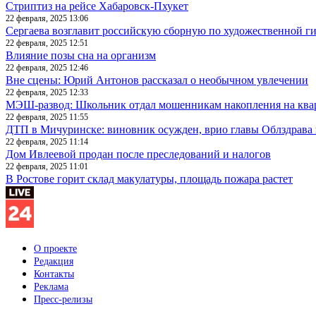
Стриптиз на рейсе Хабаровск-Пхукет
22 февраля, 2025 13:06
Сергаева возглавит российскую сборную по художественной г
22 февраля, 2025 12:51
Влияние позы сна на организм
22 февраля, 2025 12:46
Вне сцены: Юрий Антонов рассказал о необычном увлечении
22 февраля, 2025 12:33
МЭШ-развод: Школьник отдал мошенникам накопления на ква
22 февраля, 2025 11:55
ДТП в Мичуринске: виновник осужден, врио главы Облздрава 
22 февраля, 2025 11:14
Дом Ивлеевой продан после преследований и налогов
22 февраля, 2025 11:01
В Ростове горит склад макулатуры, площадь пожара растет
О проекте
Редакция
Контакты
Реклама
Пресс-релизы