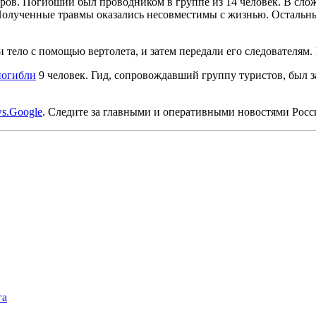
етров. Погибший был проводником в группе из 14 человек. В сл
 Полученные травмы оказались несовместимы с жизнью. Остальн
тело с помощью вертолета, и затем передали его следователям
погибли
9 человек. Гид, сопровождавший группу туристов, был 
s.Google
. Следите за главными и оперативными новостями Рос
га