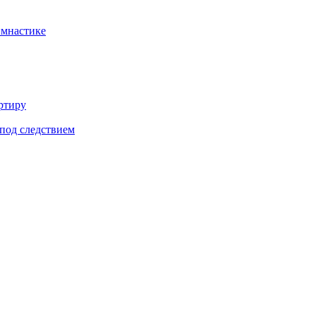
имнастике
ртиру
под следствием