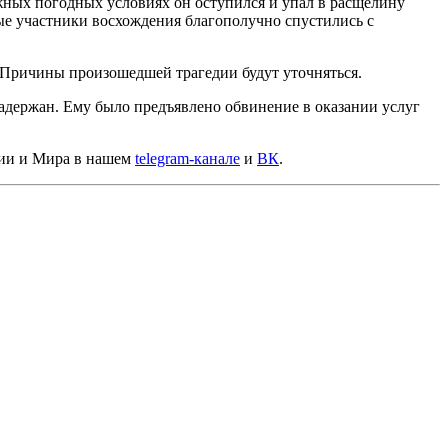
ожных погодных условиях он оступился и упал в расщелину
ые участники восхождения благополучно спустились с
. Причины произошедшей трагедии будут уточняться.
задержан. Ему было предъявлено обвинение в оказании услуг
сии и Мира в нашем
telegram-канале
и
ВК
.