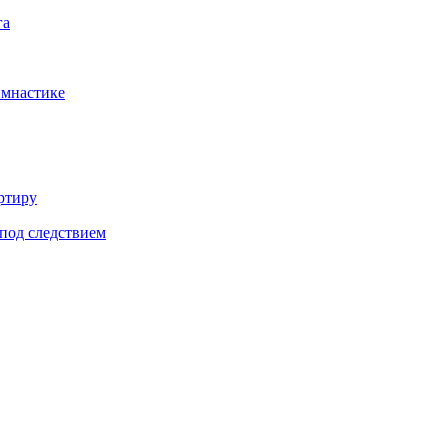
га
имнастике
ртиру
под следствием