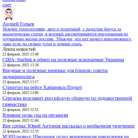
снег
Андрей Гольев
Увлечен технологиями, авто и политикой, с радостью берусь за
аналитические статьи, в которых рассматриваются предложения по
улучшению жизни россиян. Убежден, что нет ничего невозможного,
даже если ты сильно устал и хочешь спать.
Лента новостей
22 февраля, 2025 13:48
США: Starlink в обмен на полезные ископаемые Украины
22 февраля, 2025 13:26
Вредные и полезные начинки для блинов: советы
эндокринолога
22 февраля, 2025 13:17
Стриптиз на рейсе Хабаровск-Пхукет
22 февраля, 2025 13:06
Сергаева возглавит российскую сборную по художественной
гимнастике
22 февраля, 2025 12:51
Влияние позы сна на организм
22 февраля, 2025 12:46
Вне сцены: Юрий Антонов рассказал о необычном увлечении
22 февраля, 2025 12:33
МЭШ-развод: Школьник отдал мошенникам накопления на