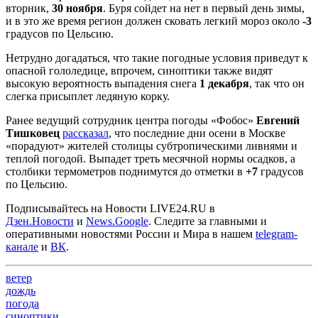
вторник,
30 ноября
. Буря сойдет на нет в первый день зимы,
и в это же время регион должен сковать легкий мороз около
-3
градусов по Цельсию.
Нетрудно догадаться, что такие погодные условия приведут к
опасной гололедице, впрочем, синоптики также видят
высокую вероятность выпадения снега
1 декабря
, так что он
слегка присыплет ледяную корку.
Ранее ведущий сотрудник центра погоды «Фобос»
Евгений
Тишковец
рассказал
, что последние дни осени в Москве
«порадуют» жителей столицы субтропическими ливнями и
теплой погодой. Выпадет треть месячной нормы осадков, а
столбики термометров поднимутся до отметки в
+7
градусов
по Цельсию.
Подписывайтесь на Новости LIVE24.RU
в
Дзен.Новости
и
News.Google
. Следите за главными и
оперативными новостями России и Мира в нашем
telegram-
канале
и
ВК
.
ветер
дождь
погода
синоптики