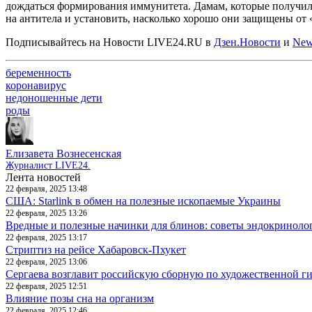
дождаться формирования иммунитета. Дамам, которые получил
на антитела и установить, насколько хорошо они защищены от 
Подписывайтесь на Новости LIVE24.RU
в
Дзен.Новости
и
New
беременность
коронавирус
недоношенные дети
роды
Елизавета Вознесенская
Журналист LIVE24.
Лента новостей
22 февраля, 2025 13:48
США: Starlink в обмен на полезные ископаемые Украины
22 февраля, 2025 13:26
Вредные и полезные начинки для блинов: советы эндокриноло
22 февраля, 2025 13:17
Стриптиз на рейсе Хабаровск-Пхукет
22 февраля, 2025 13:06
Сергаева возглавит российскую сборную по художественной г
22 февраля, 2025 12:51
Влияние позы сна на организм
22 февраля, 2025 12:46