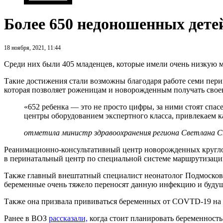
Более 650 недоношенных детей
18 ноября, 2021, 11:44
Среди них были 405 младенцев, которые имели очень низкую ма
Такие достижения стали возможны благодаря работе семи пери
которая позволяет роженицам и новорожденным получать св
«652 ребенка — это не просто цифры, за ними стоят сп
центры оборудованием экспертного класса, привлекаем 
отметила министр здравоохранения региона Светлана С
Реанимационно-консультативный центр новорожденных кругло
в перинатальный центр по специальной системе маршрутизаци
Также главный внештатный специалист неонатолог Подмосковь
беременные очень тяжело переносят данную инфекцию и будущ
Также она призвала прививаться беременных от COVTD-19 на с
Ранее в ВОЗ
рассказали,
когда стоит планировать беременность 