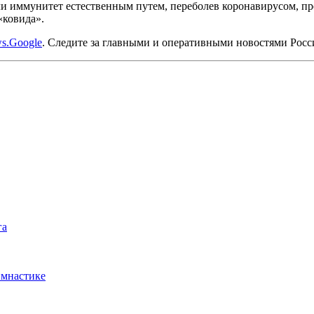
и иммунитет естественным путем, переболев коронавирусом, пре
«ковида».
s.Google
. Следите за главными и оперативными новостями Рос
га
имнастике