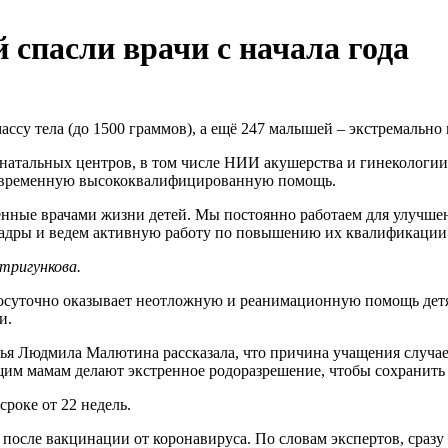
 спасли врачи с начала года
ссу тела (до 1500 граммов), а ещё 247 малышей – экстремально 
натальных центров, в том числе НИИ акушерства и гинекологии
оевременную высококвалифицированную помощь.
асенные врачами жизни детей. Мы постоянно работаем для улуч
кадры и ведем активную работу по повышению их квалификации
тригункова.
суточно оказывает неотложную и реанимационную помощь детям
и.
я Людмила Малютина рассказала, что причина учащения случаев
им мамам делают экстренное родоразрешение, чтобы сохранить 
роке от 22 недель.
после вакцинации от коронавируса. По словам экспертов, сразу