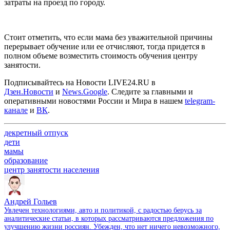
затраты на проезд по городу.
Стоит отметить, что если мама без уважительной причины
перерывает обучение или ее отчисляют, тогда придется в
полном объеме возместить стоимость обучения центру
занятости.
Подписывайтесь на Новости LIVE24.RU
в
Дзен.Новости
и
News.Google
. Следите за главными и
оперативными новостями России и Мира в нашем
telegram-
канале
и
ВК
.
декретный отпуск
дети
мамы
образование
центр занятости населения
Андрей Гольев
Увлечен технологиями, авто и политикой, с радостью берусь за
аналитические статьи, в которых рассматриваются предложения по
улучшению жизни россиян. Убежден, что нет ничего невозможного,