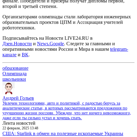
финале. Победители и призеры получат дипломы первой,
второй и третьей степени.
Организаторами олимпиады стали лаборатория инженерных
образовательных проектов ЦПМ и Ассоциация учителей
робототехники.
Подписывайтесь на Новости LIVE24.RU
в
Дзен.Новости
и
News.Google
. Следите за главными и
оперативными новостями России и Мира в нашем
telegram-
канале
и
ВК
.
образование
Олимпиада
школьники
Андрей Гольев
Увлечен технологиями, авто и политикой, с радостью берусь за
аналитические статьи, в которых рассматриваются предложения по
улучшению жизни россиян. Убежден, что нет ничего невозможного,
даже если ты сильно устал и хочешь спать.
Лента новостей
22 февраля, 2025 13:48
США: Starlink в обмен на полезные ископаемые Украины