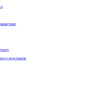
га
имнастике
ртиру
под следствием