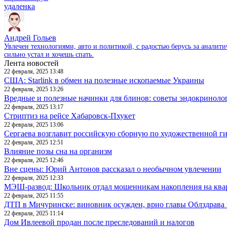
удаленка
Андрей Гольев
Увлечен технологиями, авто и политикой, с радостью берусь за аналит
сильно устал и хочешь спать.
Лента новостей
22 февраля, 2025 13:48
США: Starlink в обмен на полезные ископаемые Украины
22 февраля, 2025 13:26
Вредные и полезные начинки для блинов: советы эндокриноло
22 февраля, 2025 13:17
Стриптиз на рейсе Хабаровск-Пхукет
22 февраля, 2025 13:06
Сергаева возглавит российскую сборную по художественной г
22 февраля, 2025 12:51
Влияние позы сна на организм
22 февраля, 2025 12:46
Вне сцены: Юрий Антонов рассказал о необычном увлечении
22 февраля, 2025 12:33
МЭШ-развод: Школьник отдал мошенникам накопления на ква
22 февраля, 2025 11:55
ДТП в Мичуринске: виновник осужден, врио главы Облздрава 
22 февраля, 2025 11:14
Дом Ивлеевой продан после преследований и налогов