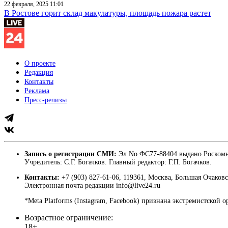
22 февраля, 2025 11:01
В Ростове горит склад макулатуры, площадь пожара растет
О проекте
Редакция
Контакты
Реклама
Пресс-релизы
Запись о регистрации СМИ:
Эл No ФС77-88404 выдано Роскомн
Учредитель: С.Г. Богачков. Главный редактор: Г.П. Богачков.
Контакты:
+7 (903) 827-61-06, 119361, Москва, Большая Очаковс
Электронная почта редакции info@live24.ru
*Meta Platforms (Instagram, Facebook) признана экстремистской 
Возрастное ограничение:
18+