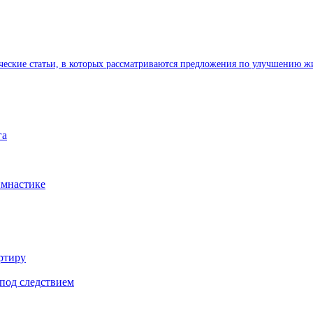
ические статьи, в которых рассматриваются предложения по улучшению ж
га
имнастике
ртиру
под следствием