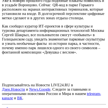
Уже к ноябрю прошлого года подобные плакаты появились и
в усадьбе Воронцово. Сейчас QR-код в парке Горького
расположен на экранах интерактивных терминалов, которые
установили на входе. В долгосрочной перспективе цифровые
метки сделают и в других зонах отдыха столицы.
Как сообщил куратор ИТ-проектов в сфере культуры и
туризма департамента информационных технологий Москвы
Сергей Шакрыл, все пользователи смогут «побывать» в
Голицынском саду, увидеть знаменитые парковые скульптуры
и узнать необычные факты из истории парка, в частности,
почему именно парк лишился одного из своего символов –
фонтанной композиции «Девушка с веслом».
Подписывайтесь на Новости LIVE24.RU
в
Дзен.Новости
и
News.Google
. Следите за главными и
оперативными новостями России и Мира в нашем
telegram-
канале
и
ВК
.