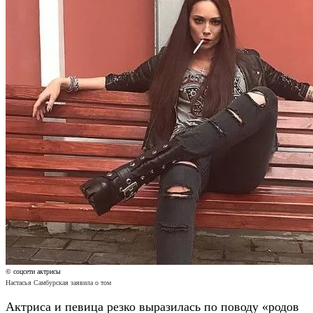
© соцсети актрисы
Настасья Самбурская заявила о том
Актриса и певица резко выразилась по поводу «родов