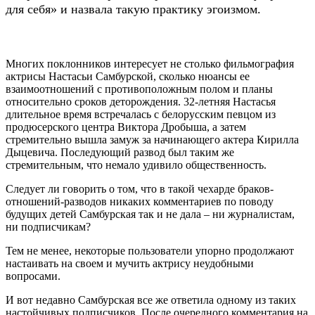
для себя» и назвала такую практику эгоизмом.
Многих поклонников интересует не столько фильмография
актрисы Настасьи Самбурской, сколько нюансы ее
взаимоотношений с противоположным полом и планы
относительно сроков деторождения. 32-летняя Настасья
длительное время встречалась с белорусским певцом из
продюсерского центра Виктора Дробыша, а затем
стремительно вышла замуж за начинающего актера Кирилла
Дыцевича. Последующий развод был таким же
стремительным, что немало удивило общественность.
Следует ли говорить о том, что в такой чехарде браков-
отношений-разводов никаких комментариев по поводу
будущих детей Самбурская так и не дала – ни журналистам,
ни подписчикам?
Тем не менее, некоторые пользователи упорно продолжают
настаивать на своем и мучить актрису неудобными
вопросами.
И вот недавно Самбурская все же ответила одному из таких
настойчивых подписчиков. После очередного комментария на