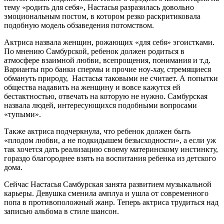
тему «родить для себя», Настасья разразилась довольно
эмоциональным постом, в котором резко раскритиковала
подобную модель обзаведения потомством.
Актриса назвала женщин, рожающих «для себя» эгоистками.
По мнению Самбурской, ребенок должен родиться в
атмосфере взаимной любви, всепрощения, понимания и т.д.
Варианты про банки спермы и прочие ноу-хау, стремящиеся
обмануть природу, Настасья таковыми не считает. А попытки
общества надавить на женщину и вовсе кажутся ей
бестактностью, отвечать на которую не нужно. Самбурская
назвала людей, интересующихся подобными вопросами
«тупыми».
Также актриса подчеркнула, что ребенок должен быть
«плодом любви, а не подкидышем безысходности», а если уж
так хочется дать реализацию своему материнскому инстинкту,
гораздо благороднее взять на воспитания ребенка из детского
дома.
Сейчас Настасья Самбурская занята развитием музыкальной
карьеры. Девушка сменила амплуа и ушла от современного
попа в противоположный жанр. Теперь актриса трудиться над
записью альбома в стиле шансон.