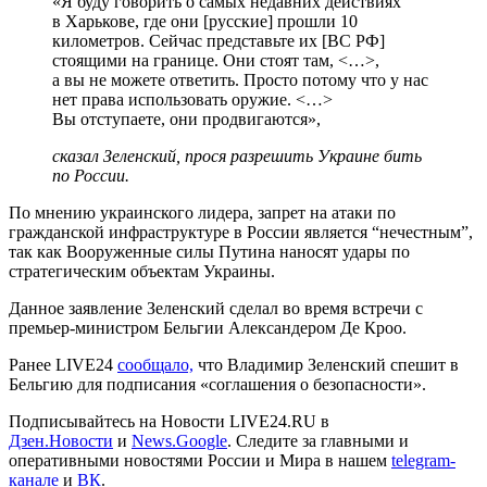
«Я буду говорить о самых недавних действиях
в Харькове, где они [русские] прошли 10
километров. Сейчас представьте их [ВС РФ]
стоящими на границе. Они стоят там, <…>,
а вы не можете ответить. Просто потому что у нас
нет права использовать оружие. <…>
Вы отступаете, они продвигаются»,
сказал Зеленский, прося разрешить Украине бить
по России.
По мнению украинского лидера, запрет на атаки по
гражданской инфраструктуре в России является “нечестным”,
так как Вооруженные силы Путина наносят удары по
стратегическим объектам Украины.
Данное заявление Зеленский сделал во время встречи с
премьер-министром Бельгии Александером Де Кроо.
Ранее LIVE24
сообщало,
что Владимир Зеленский спешит в
Бельгию для подписания «соглашения о безопасности».
Подписывайтесь на Новости LIVE24.RU
в
Дзен.Новости
и
News.Google
. Следите за главными и
оперативными новостями России и Мира в нашем
telegram-
канале
и
ВК
.