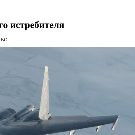
го истребителя
 СВО