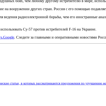
воздушных боях, чем любому другому истребителю в мире, испол
ящие на вооружении других стран. Россия с его помощью подавл
ля ведения радиоэлектронной борьбы, чем его иностранные анал
 использовать Су-57 против истребителей F-16 на Украине.
s.Google
. Следите за главными и оперативными новостями Рос
ические статьи, в которых рассматриваются предложения по улучшению ж