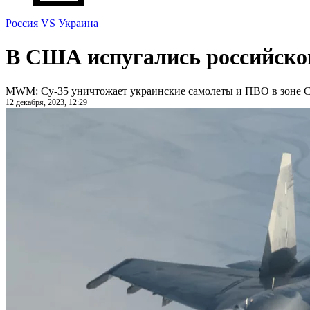
Россия VS Украина
В США испугались российско
MWM: Су-35 уничтожает украинские самолеты и ПВО в зоне
12 декабря, 2023, 12:29