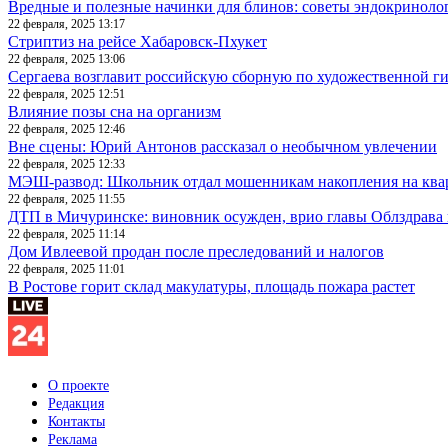
Вредные и полезные начинки для блинов: советы эндокриноло
22 февраля, 2025 13:17
Стриптиз на рейсе Хабаровск-Пхукет
22 февраля, 2025 13:06
Сергаева возглавит российскую сборную по художественной г
22 февраля, 2025 12:51
Влияние позы сна на организм
22 февраля, 2025 12:46
Вне сцены: Юрий Антонов рассказал о необычном увлечении
22 февраля, 2025 12:33
МЭШ-развод: Школьник отдал мошенникам накопления на ква
22 февраля, 2025 11:55
ДТП в Мичуринске: виновник осужден, врио главы Облздрава 
22 февраля, 2025 11:14
Дом Ивлеевой продан после преследований и налогов
22 февраля, 2025 11:01
В Ростове горит склад макулатуры, площадь пожара растет
О проекте
Редакция
Контакты
Реклама