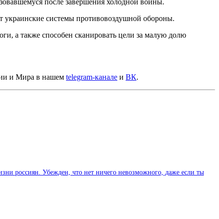
ьзовавшемуся после завершения холодной войны.
яет украинские системы противовоздушной обороны.
оги, а также способен сканировать цели за малую долю
сии и Мира в нашем
telegram-канале
и
ВК
.
изни россиян. Убежден, что нет ничего невозможного, даже если ты