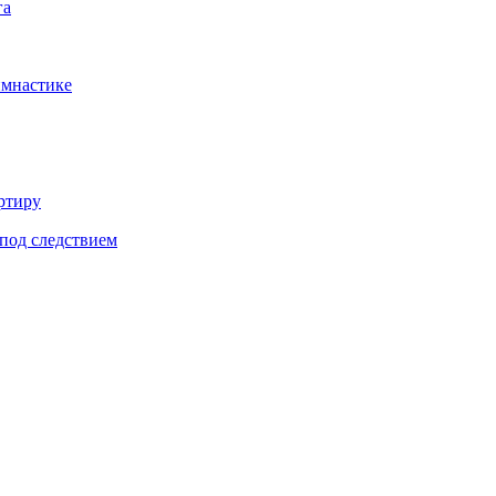
га
имнастике
ртиру
под следствием