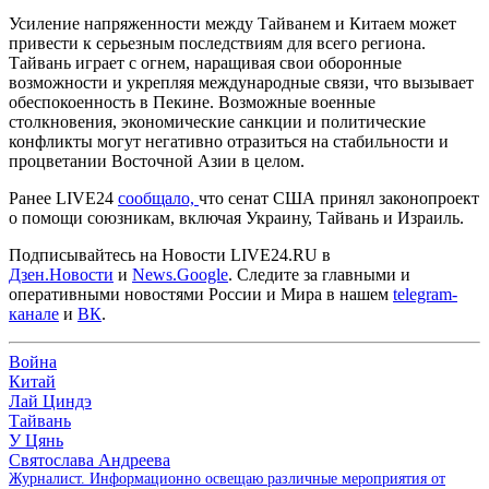
Усиление напряженности между Тайванем и Китаем может
привести к серьезным последствиям для всего региона.
Тайвань играет с огнем, наращивая свои оборонные
возможности и укрепляя международные связи, что вызывает
обеспокоенность в Пекине. Возможные военные
столкновения, экономические санкции и политические
конфликты могут негативно отразиться на стабильности и
процветании Восточной Азии в целом.
Ранее LIVE24
сообщало,
что сенат США принял законопроект
о помощи союзникам, включая Украину, Тайвань и Израиль.
Подписывайтесь на Новости LIVE24.RU
в
Дзен.Новости
и
News.Google
. Следите за главными и
оперативными новостями России и Мира в нашем
telegram-
канале
и
ВК
.
Война
Китай
Лай Циндэ
Тайвань
У Цянь
Святослава Андреева
Журналист. Информационно освещаю различные мероприятия от