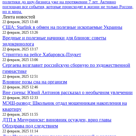
политики до шоу-бизнеса уже на протяжении 7 лет. Активно
поглощаю все события, которые происходят в жизни не только России,
но и мира.
Лента новостей
22 февраля, 2025 13:48
США: Starlink в обмен на полезные ископаемые Украины
22 февраля, 2025 13:26
Вредные и полезные начинки для блинов: советы
эндокринолога
22 февраля, 2025 13:17
Стриптиз на рейсе Хабаровск-Пхукет
22 февраля, 2025 13:06
Сергаева возглавит российскую сборную по художественной
гимнастике
22 февраля, 2025 12:51
Влияние позы сна на организм
22 февраля, 2025 12:46
Вне сцены: Юрий Антонов рассказал о необычном увлечении
22 февраля, 2025 12:33
МЭШ-развод: Школьник отдал мошенникам накопления на
квартиру
22 февраля, 2025 11:55
ДТП в Мичуринске: виновник осужден, врио главы
Облздрава под следствием
22 февраля, 2025 11:14