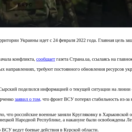
ритории Украины идет с 24 февраля 2022 года. Главная цель за
начала конфликта,
сообщает
газета Страна.ua, ссылаясь на глав
х направлениях, требуют постоянного обновления ресурсов ук
ырский поделился информацией о текущей ситуации на линии фр
арченко
заявил о том,
что фронт ВСУ потерял стабильность из-за 
о, что российские военные заняли Кругляковку в Харьковской 
нецкой Народной Республике, а накануне были освобождены Ле
 ВСУ ведут боевые действия в Курской области.