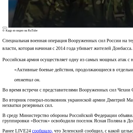
© Кадр из видео на RuTube
Специальная военная операция Вооруженных сил России на тер
власти, которая начиная с 2014 года убивает жителей Донбасса.
Российская армия осуществляет одну из самых мощных атак с 
«Активные боевые действия, продолжающиеся в отдельны
отметил он.
Во время встречи с представителями Вооруженных сил Чехии С
Во вторник генерал-полковник украинской армии Дмитрий М
нехватки резервных сил.
В среду Министерство обороны Российской Федерации объявил
группировки «Восток» освободили поселок Ясная Поляна в До
Ранее LIVE24
сообщало,
что Зеленский сообщил, с какой целью