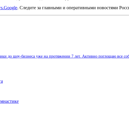
s.Google
. Следите за главными и оперативными новостями Рос
и до шоу-бизнеса уже на протяжении 7 лет. Активно поглощаю все собы
га
имнастике