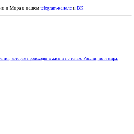
сии и Мира в нашем
telegram-канале
и
ВК
.
тия, которые происходят в жизни не только России, но и мира.