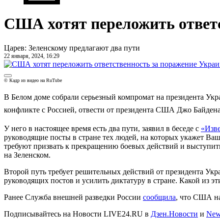
США хотят переложить ответс
Царев: Зеленскому предлагают два пути
22 января, 2024, 16:29
© Кадр из видео на RuTube
В Белом доме собрали серьезный компромат на президента Укр
конфликте с Россией, отвести от президента США Джо Байдена
У него в настоящее время есть два пути, заявил в беседе с
«Изв
руководящие посты в стране тех людей, на которых укажет Ваш
требуют призвать к прекращению боевых действий и выступить
на Зеленском.
Второй путь требует решительных действий от президента Укр
руководящих постов и усилить диктатуру в стране. Какой из эт
Ранее Служба внешней разведки России
сообщила
, что США н
Подписывайтесь на Новости LIVE24.RU
в
Дзен.Новости
и
New