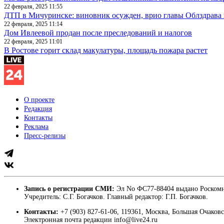
22 февраля, 2025 11:55
ДТП в Мичуринске: виновник осужден, врио главы Облздрава 
22 февраля, 2025 11:14
Дом Ивлеевой продан после преследований и налогов
22 февраля, 2025 11:01
В Ростове горит склад макулатуры, площадь пожара растет
О проекте
Редакция
Контакты
Реклама
Пресс-релизы
Запись о регистрации СМИ:
Эл No ФС77-88404 выдано Роскомн
Учредитель: С.Г. Богачков. Главный редактор: Г.П. Богачков.
Контакты:
+7 (903) 827-61-06, 119361, Москва, Большая Очаковс
Электронная почта редакции info@live24.ru