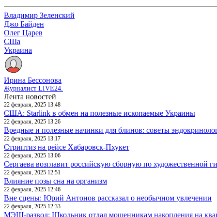
Владимир Зеленский
Джо Байден
Олег Царев
СШа
Украина
Ирина Бессонова
Журналист LIVE24.
Лента новостей
22 февраля, 2025 13:48
США: Starlink в обмен на полезные ископаемые Украины
22 февраля, 2025 13:26
Вредные и полезные начинки для блинов: советы эндокриноло
22 февраля, 2025 13:17
Стриптиз на рейсе Хабаровск-Пхукет
22 февраля, 2025 13:06
Сергаева возглавит российскую сборную по художественной г
22 февраля, 2025 12:51
Влияние позы сна на организм
22 февраля, 2025 12:46
Вне сцены: Юрий Антонов рассказал о необычном увлечении
22 февраля, 2025 12:33
МЭШ-развод: Школьник отдал мошенникам накопления на ква