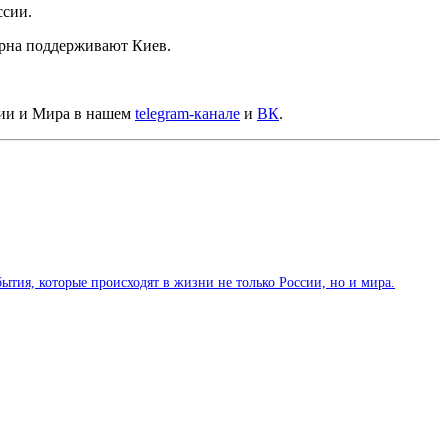
ссии.
ерна поддерживают Киев.
сии и Мира в нашем
telegram-канале
и
ВК
.
тия, которые происходят в жизни не только России, но и мира.