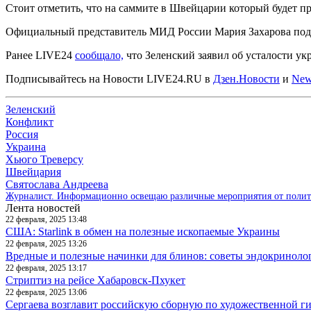
Стоит отметить, что на саммите в Швейцарии который будет пр
Официальный представитель МИД России Мария Захарова подче
Ранее LIVE24
сообщало,
что Зеленский заявил об усталости ук
Подписывайтесь на Новости LIVE24.RU
в
Дзен.Новости
и
New
Зеленский
Конфликт
Россия
Украина
Хьюго Треверсу
Швейцария
Святослава Андреева
Журналист. Информационно освещаю различные мероприятия от политик
Лента новостей
22 февраля, 2025 13:48
США: Starlink в обмен на полезные ископаемые Украины
22 февраля, 2025 13:26
Вредные и полезные начинки для блинов: советы эндокриноло
22 февраля, 2025 13:17
Стриптиз на рейсе Хабаровск-Пхукет
22 февраля, 2025 13:06
Сергаева возглавит российскую сборную по художественной г