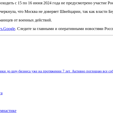
оходить с 15 по 16 июня 2024 года не предусмотрено участие Ро
ркнула, что Москва не доверяет Швейцарии, так как власти Б
раинцев от военных действий.
s.Google
. Следите за главными и оперативными новостями Рос
и до шоу-бизнеса уже на протяжении 7 лет. Активно поглощаю все собы
га
имнастике