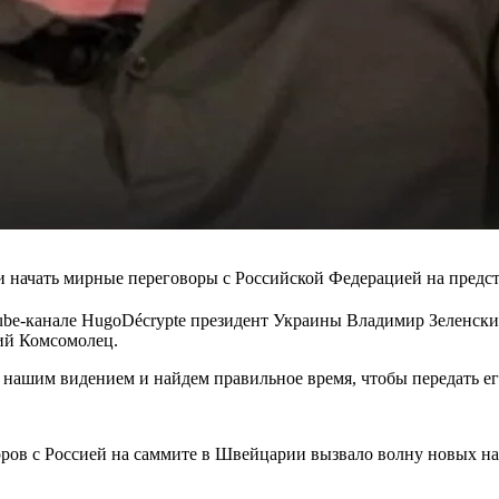
 начать мирные переговоры с Российской Федерацией на предс
ube-канале HugoDécrypte президент Украины Владимир Зеленский
ий Комсомолец.
нашим видением и найдем правильное время, чтобы передать его 
оров с Россией на саммите в Швейцарии вызвало волну новых н