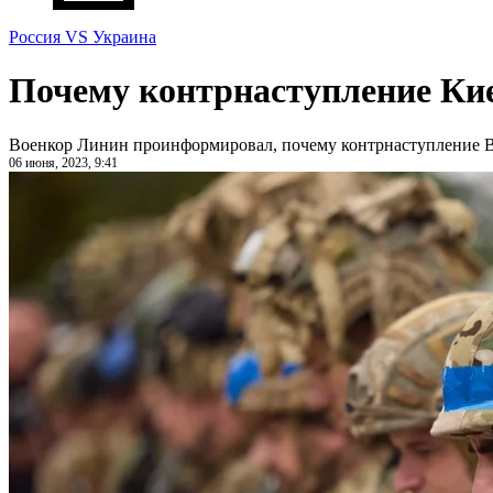
Россия VS Украина
Почему контрнаступление Кие
Военкор Линин проинформировал, почему контрнаступление 
06 июня, 2023, 9:41