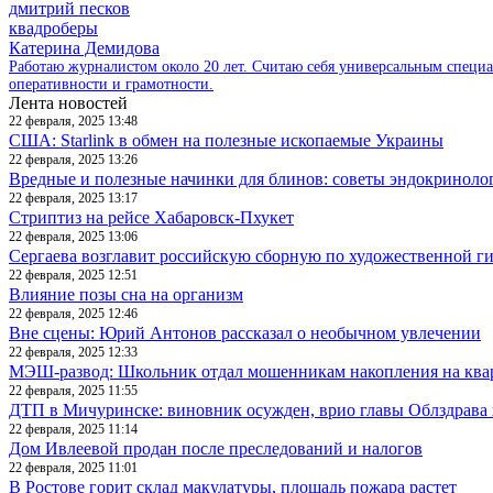
дмитрий песков
квадроберы
Катерина Демидова
Работаю журналистом около 20 лет. Считаю себя универсальным специа
оперативности и грамотности.
Лента новостей
22 февраля, 2025 13:48
США: Starlink в обмен на полезные ископаемые Украины
22 февраля, 2025 13:26
Вредные и полезные начинки для блинов: советы эндокриноло
22 февраля, 2025 13:17
Стриптиз на рейсе Хабаровск-Пхукет
22 февраля, 2025 13:06
Сергаева возглавит российскую сборную по художественной г
22 февраля, 2025 12:51
Влияние позы сна на организм
22 февраля, 2025 12:46
Вне сцены: Юрий Антонов рассказал о необычном увлечении
22 февраля, 2025 12:33
МЭШ-развод: Школьник отдал мошенникам накопления на ква
22 февраля, 2025 11:55
ДТП в Мичуринске: виновник осужден, врио главы Облздрава 
22 февраля, 2025 11:14
Дом Ивлеевой продан после преследований и налогов
22 февраля, 2025 11:01
В Ростове горит склад макулатуры, площадь пожара растет