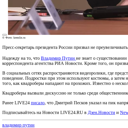
© Фото: kremlin.ru
Пресс-секретарь президента России призвал не преувеличиват
Надежду на то, что
Владимир Путин
не знает о существовании
корреспондента агентства РИА Новости. Кроме того, он призв
В социальных сетях распространяются видеоролики, где предст
поведение. Подростки при этом используют костюмы, а затем н
того, как квадроберы нападают на прохожих. Известно о нескол
Квадроберы вызвали дискуссию не только среди общественнико
Ранее LIVE24
писало
, что Дмитрий Песков указал на пик напр
Подписывайтесь на Новости LIVE24.RU
в
Дзен.Новости
и
New
владимир путин