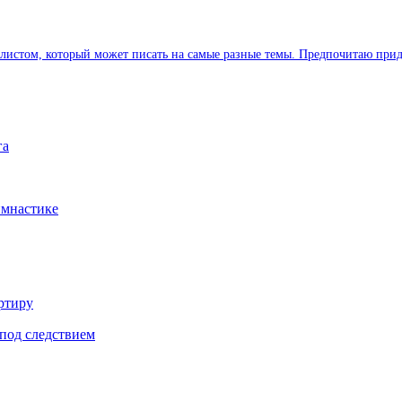
листом, который может писать на самые разные темы. Предпочитаю прид
га
имнастике
ртиру
под следствием