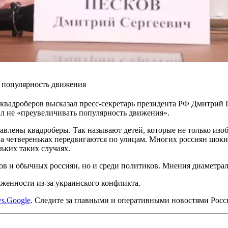
ь популярность движения
 квадроберов высказал пресс-секретарь президента РФ Дмитрий
ал не «преувеличивать популярность движения».
авлены квадроберы. Так называют детей, которые не только изо
а четвереньках передвигаются по улицам. Многих россиян шокир
ьких таких случаях.
в и обычных россиян, но и среди политиков. Мнения диаметрал
яженности из-за украинского конфликта.
s.Google
. Следите за главными и оперативными новостями Рос