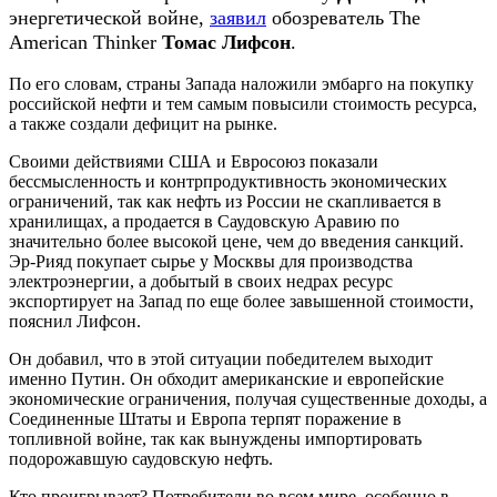
энергетической войне,
заявил
обозреватель The
American Thinker
Томас Лифсон
.
По его словам, страны Запада наложили эмбарго на покупку
российской нефти и тем самым повысили стоимость ресурса,
а также создали дефицит на рынке.
Своими действиями США и Евросоюз показали
бессмысленность и контрпродуктивность экономических
ограничений, так как нефть из России не скапливается в
хранилищах, а продается в Саудовскую Аравию по
значительно более высокой цене, чем до введения санкций.
Эр-Рияд покупает сырье у Москвы для производства
электроэнергии, а добытый в своих недрах ресурс
экспортирует на Запад по еще более завышенной стоимости,
пояснил Лифсон.
Он добавил, что в этой ситуации победителем выходит
именно Путин. Он обходит американские и европейские
экономические ограничения, получая существенные доходы, а
Соединенные Штаты и Европа терпят поражение в
топливной войне, так как вынуждены импортировать
подорожавшую саудовскую нефть.
Кто проигрывает? Потребители во всем мире, особенно в