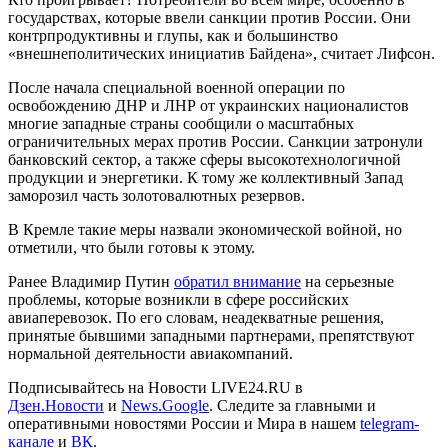
государствах, которые ввели санкции против России. Они
контрпродуктивны и глупы, как и большинство
«внешнеполитических инициатив Байдена», считает Лифсон.
После начала специальной военной операции по
освобождению ДНР и ЛНР от украинских националистов
многие западные страны сообщили о масштабных
ограничительных мерах против России. Санкции затронули
банковский сектор, а также сферы высокотехнологичной
продукции и энергетики. К тому же коллективный Запад
заморозил часть золотовалютных резервов.
В Кремле такие меры назвали экономической войной, но
отметили, что были готовы к этому.
Ранее Владимир Путин
обратил внимание
на серьезные
проблемы, которые возникли в сфере российских
авиаперевозок. По его словам, неадекватные решения,
принятые бывшими западными партнерами, препятствуют
нормальной деятельности авиакомпаний.
Подписывайтесь на Новости LIVE24.RU
в
Дзен.Новости
и
News.Google
. Следите за главными и
оперативными новостями России и Мира в нашем
telegram-
канале
и
ВК
.