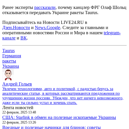
Ранее эксперты
рассказали
, почему канцлер ФРГ Олаф Шольц
отказывается передавать Украине ракеты Taurus.
Подписывайтесь на Новости LIVE24.RU
в
Дзен.Новости
и
News.Google
. Следите за главными и
оперативными новостями России и Мира в нашем
telegram-
канале
и
ВК
.
Taurus
Германия
ракеты
Украина
Андрей Гольев
Увлечен технологиями, авто и политикой, с радостью берусь за
аналитические статьи, в которых рассматриваются предложения по
улучшению жизни россиян. Убежден, что нет ничего невозможного,
даже если ты сильно устал и хочешь спать.
Лента новостей
22 февраля, 2025 13:48
США: Starlink в обмен на полезные ископаемые Украины
22 февраля, 2025 13:26
Вредные и полезные начинки для блинов: советы