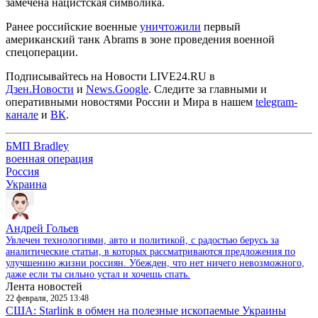
замечена нацистская символика.
Ранее российские военные
уничтожили
первый
американский танк Abrams в зоне проведения военной
спецоперации.
Подписывайтесь на Новости LIVE24.RU
в
Дзен.Новости
и
News.Google
. Следите за главными и
оперативными новостями России и Мира в нашем
telegram-
канале
и
ВК
.
БМП Bradley
военная операция
Россия
Украина
Андрей Гольев
Увлечен технологиями, авто и политикой, с радостью берусь за
аналитические статьи, в которых рассматриваются предложения по
улучшению жизни россиян. Убежден, что нет ничего невозможного,
даже если ты сильно устал и хочешь спать.
Лента новостей
22 февраля, 2025 13:48
США: Starlink в обмен на полезные ископаемые Украины