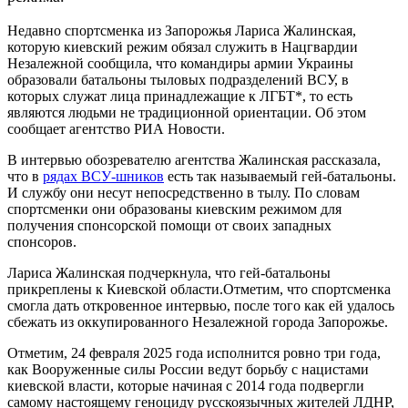
Недавно спортсменка из Запорожья Лариса Жалинская,
которую киевский режим обязал служить в Нацгвардии
Незалежной сообщила, что командиры армии Украины
образовали батальоны тыловых подразделений ВСУ, в
которых служат лица принадлежащие к ЛГБТ*, то есть
являются людьми не традиционной ориентации. Об этом
сообщает
агентство РИА Новости.
В интервью обозревателю агентства Жалинская рассказала,
что в
рядах ВСУ-шников
есть так называемый гей-батальоны.
И службу они несут непосредственно в тылу. По словам
спортсменки они образованы киевским режимом для
получения спонсорской помощи от своих западных
спонсоров.
Лариса Жалинская подчеркнула, что гей-батальоны
прикреплены к Киевской области.
Отметим, что спортсменка
смогла дать откровенное интервью, после того как ей удалось
сбежать из оккупированного Незалежной города Запорожье.
Отметим, 24 февраля 2025 года исполнится ровно три года,
как Вооруженные силы России ведут борьбу с нацистами
киевской власти, которые начиная с 2014 года подвергли
самому настоящему геноциду русскоязычных жителей ЛДНР,