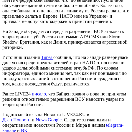
Метте Фредериксен заявила, что, по ее мнению, публичное
обсуждение данной тематики было «ошибкой». Более того,
она сообщила, что не позволит «никому из России решать, что
правильно делать в Европе, НАТО или на Украине» и
призвала не допускать задержек в принятии решений.
На Западе обсуждается передача разрешения ВСУ атаковать
территории вглубь России системами ATACMS или Storm
Shadow. Британия, как и Дания, придерживается агрессивной
риторики.
Источник издания
Times
сообщил, что на Западе развернулась
дискуссия среди представителей стран НАТО относительно
ударов дальнобойными системами вглубь РФ. По словам
информатора, единого мнения нет, так как нет понимания по
поводу красных линий в отношении России и суждения о
том, какие последствия будут, различаются.
Ранее LIVE24
писало,
что Байден заявил о пока не принятом
решении относительно разрешения ВСУ наносить удары по
территории России.
Подписывайтесь на Новости LIVE24.RU
в
Дзен.Новости
и
News.Google
. Следите за главными и
оперативными новостями России и Мира в нашем
telegram-
канале
и
ВК
.