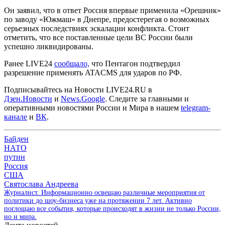
Он заявил, что в ответ Россия впервые применила «Орешник»
по заводу «Южмаш» в Днепре, предостерегая о возможных
серьезных последствиях эскалации конфликта. Стоит
отметить, что все поставленные цели ВС России были
успешно ликвидированы.
Ранее LIVE24
сообщало,
что Пентагон подтвердил
разрешение применять ATACMS для ударов по РФ.
Подписывайтесь на Новости LIVE24.RU
в
Дзен.Новости
и
News.Google
. Следите за главными и
оперативными новостями России и Мира в нашем
telegram-
канале
и
ВК
.
Байден
НАТО
путин
Россия
США
Святослава Андреева
Журналист. Информационно освещаю различные мероприятия от
политики до шоу-бизнеса уже на протяжении 7 лет. Активно
поглощаю все события, которые происходят в жизни не только России,
но и мира.