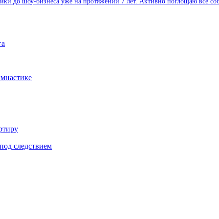
и до шоу-бизнеса уже на протяжении 7 лет. Активно поглощаю все собы
га
имнастике
ртиру
под следствием