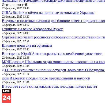
Журналист. Информационно освещаю различные мероприятия от политик
Лента новостей
22 февраля, 2025 13:48
США: Starlink в обмен на полезные ископаемые Украины
22 февраля, 2025 13:26
Вредные и полезные начинки для блинов: советы эндокриноло
22 февраля, 2025 13:17
Стриптиз на рейсе Хабаровск-Пхукет
22 февраля, 2025 13:06
Сергаева возглавит российскую сборную по художественной г
22 февраля, 2025 12:51
Влияние позы сна на организм
22 февраля, 2025 12:46
Вне сцены: Юрий Антонов рассказал о необычном увлечении
22 февраля, 2025 12:33
МЭШ-развод: Школьник отдал мошенникам накопления на ква
22 февраля, 2025 11:55
ДТП в Мичуринске: виновник осужден, врио главы Облздрава 
22 февраля, 2025 11:14
Дом Ивлеевой продан после преследований и налогов
22 февраля, 2025 11:01
В Ростове горит склад макулатуры, площадь пожара растет