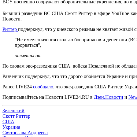
ВСУ поспешно сооружают оборонительные укрепления, но в ар
Бывший разведчик ВС США Скотт Риттер в эфире YouTube-канал
Новости.
Риттер
подчеркнул, что у киевского режима не хватает живой 
“Не имеет значения сколько боеприпасов и денег они (ВСУ
прорваться”,
отметил он.
По словам экс-разведчика США, войска Незалежной не обладаю
Разведчик подчеркнул, что это дорого обойдется Украине и пр
Ранее LIVE24
сообщало,
что экс-разведчик США Риттер: Украи
Подписывайтесь на Новости LIVE24.RU
в
Дзен.Новости
и
New
Зеленский
Скотт Риттер
США
Украина
Святослава Андреева