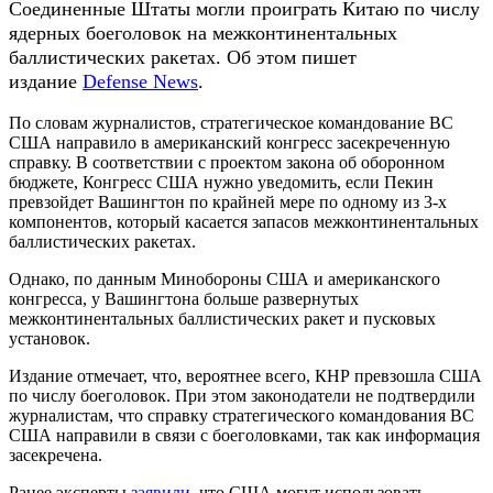
Соединенные Штаты могли проиграть Китаю по числу
ядерных боеголовок на межконтинентальных
баллистических ракетах. Об этом пишет
издание
Defense News
.
По словам журналистов, стратегическое командование ВС
США направило в американский конгресс засекреченную
справку. В соответствии с проектом закона об оборонном
бюджете, Конгресс США нужно уведомить, если Пекин
превзойдет Вашингтон по крайней мере по одному из 3-х
компонентов, который касается запасов межконтинентальных
баллистических ракетах.
Однако, по данным Минобороны США и американского
конгресса, у Вашингтона больше развернутых
межконтинентальных баллистических ракет и пусковых
установок.
Издание отмечает, что, вероятнее всего, КНР превзошла США
по числу боеголовок. При этом законодатели не подтвердили
журналистам, что справку стратегического командования ВС
США направили в связи с боеголовками, так как информация
засекречена.
Ранее эксперты
заявили
, что США могут использовать