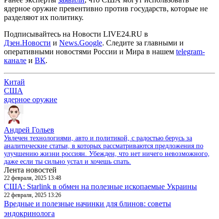
ядерное оружие превентивно против государств, которые не
разделяют их политику.
Подписывайтесь на Новости LIVE24.RU
в
Дзен.Новости
и
News.Google
. Следите за главными и
оперативными новостями России и Мира в нашем
telegram-
канале
и
ВК
.
Китай
США
ядерное оружие
Андрей Гольев
Увлечен технологиями, авто и политикой, с радостью берусь за
аналитические статьи, в которых рассматриваются предложения по
улучшению жизни россиян. Убежден, что нет ничего невозможного,
даже если ты сильно устал и хочешь спать.
Лента новостей
22 февраля, 2025 13:48
США: Starlink в обмен на полезные ископаемые Украины
22 февраля, 2025 13:26
Вредные и полезные начинки для блинов: советы
эндокринолога