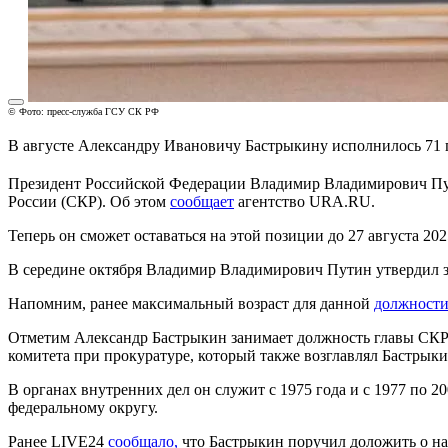
© Фото: пресс-служба ГСУ СК РФ
В августе Александру Ивановичу Бастрыкину исполнилось 71 
Президент Российской Федерации Владимир Владимирович Пут
России (СКР). Об этом
сообщает
агентство URA.RU.
Теперь он сможет оставаться на этой позиции до 27 августа 20
В середине октября Владимир Владимирович Путин утвердил за
Напомним, ранее максимальный возраст для данной
должност
Отметим Александр Бастрыкин занимает должность главы СКР с 
комитета при прокуратуре, который также возглавлял Бастрыкин
В органах внутренних дел он служит с 1975 года и с 1977 по
федеральному округу.
Ранее LIVE24
сообщало,
что Бастрыкин поручил доложить о на