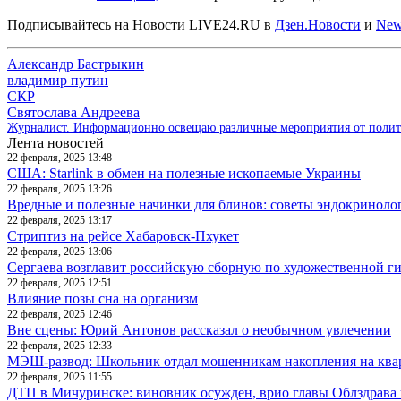
Подписывайтесь на Новости LIVE24.RU
в
Дзен.Новости
и
New
Александр Бастрыкин
владимир путин
СКР
Святослава Андреева
Журналист. Информационно освещаю различные мероприятия от политик
Лента новостей
22 февраля, 2025 13:48
США: Starlink в обмен на полезные ископаемые Украины
22 февраля, 2025 13:26
Вредные и полезные начинки для блинов: советы эндокриноло
22 февраля, 2025 13:17
Стриптиз на рейсе Хабаровск-Пхукет
22 февраля, 2025 13:06
Сергаева возглавит российскую сборную по художественной г
22 февраля, 2025 12:51
Влияние позы сна на организм
22 февраля, 2025 12:46
Вне сцены: Юрий Антонов рассказал о необычном увлечении
22 февраля, 2025 12:33
МЭШ-развод: Школьник отдал мошенникам накопления на ква
22 февраля, 2025 11:55
ДТП в Мичуринске: виновник осужден, врио главы Облздрава 