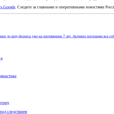
s.Google
. Следите за главными и оперативными новостями Рос
и до шоу-бизнеса уже на протяжении 7 лет. Активно поглощаю все собы
га
имнастике
ртиру
под следствием