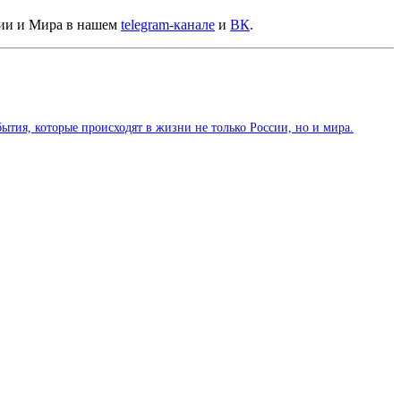
сии и Мира в нашем
telegram-канале
и
ВК
.
тия, которые происходят в жизни не только России, но и мира.