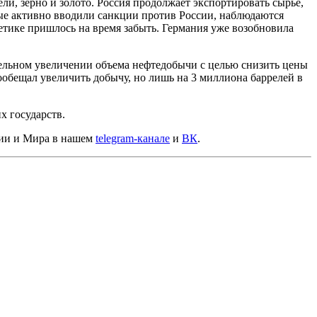
ли, зерно и золото. Россия продолжает экспортировать сырье,
рые активно вводили санкции против России, наблюдаются
гетике пришлось на время забыть. Германия уже возобновила
ительном увеличении объема нефтедобычи с целью снизить цены
ообещал увеличить добычу, но лишь на 3 миллиона баррелей в
х государств.
сии и Мира в нашем
telegram-канале
и
ВК
.