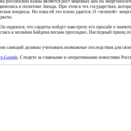
ва российской казны является рост мировых цен на энергоносите
инились к политике Запада. При этом в тех государствах, кото
еские вопросы. Но пока ей это плохо удается. О «зеленой» энер
крыты.
Он надеялся, что саудиты пойдут навстречу его просьбе о знач
неслась к мольбам Байдена весьма прохладно. Наследный принц п
ении санкций должны учитывать возможные последствия для свои
s.Google
. Следите за главными и оперативными новостями Рос