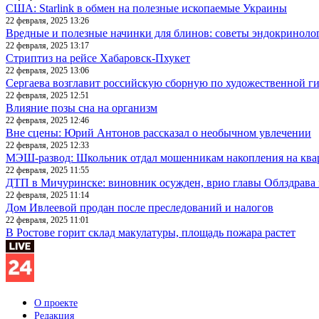
США: Starlink в обмен на полезные ископаемые Украины
22 февраля, 2025 13:26
Вредные и полезные начинки для блинов: советы эндокриноло
22 февраля, 2025 13:17
Стриптиз на рейсе Хабаровск-Пхукет
22 февраля, 2025 13:06
Сергаева возглавит российскую сборную по художественной г
22 февраля, 2025 12:51
Влияние позы сна на организм
22 февраля, 2025 12:46
Вне сцены: Юрий Антонов рассказал о необычном увлечении
22 февраля, 2025 12:33
МЭШ-развод: Школьник отдал мошенникам накопления на ква
22 февраля, 2025 11:55
ДТП в Мичуринске: виновник осужден, врио главы Облздрава 
22 февраля, 2025 11:14
Дом Ивлеевой продан после преследований и налогов
22 февраля, 2025 11:01
В Ростове горит склад макулатуры, площадь пожара растет
О проекте
Редакция