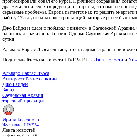
прогнозировали обвал его курса. Причиной сохранения богатст
драгметаллы и сельхозпродукцию в страны, которые не присоед
серьезные проблемы. Европа пытается как-то решить энергетич
работу 17-ти угольных электростанций, которые ранее были за
Джо Байден недавно побывал с визитом в Саудовской Аравии. 
на нефть, а значит и на бензин. Однако Саудовская Аравия от
сутки.
Альваро Варгас Льоса считает, что западные страны при введ
Подписывайтесь на Новости LIVE24.RU
в
Дзен.Новости
и
New
Альваро Варгас Льоса
Антироссийские санкции
Джо Байден
Запад
Саудовская Аравия
торговый профицит
Ирина Бессонова
Журналист LIVE24.
Лента новостей
22 февраля, 2025 13:48