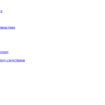
га
имнастике
ртиру
под следствием