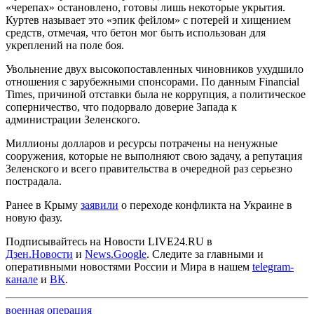
«черепах» остановлено, готовы лишь некоторые укрытия.
Куртев называет это «эпик фейлом» с потерей и хищением
средств, отмечая, что бетон мог быть использован для
укреплений на поле боя.
Увольнение двух высокопоставленных чиновников ухудшило
отношения с зарубежными спонсорами. По данным Financial
Times, причиной отставки была не коррупция, а политическое
соперничество, что подорвало доверие Запада к
администрации Зеленского.
Миллионы долларов и ресурсы потрачены на ненужные
сооружения, которые не выполняют свою задачу, а репутация
Зеленского и всего правительства в очередной раз серьезно
пострадала.
Ранее в Крыму
заявили
о переходе конфликта на Украине в
новую фазу.
Подписывайтесь на Новости LIVE24.RU
в
Дзен.Новости
и
News.Google
. Следите за главными и
оперативными новостями России и Мира в нашем
telegram-
канале
и
ВК
.
военная операция