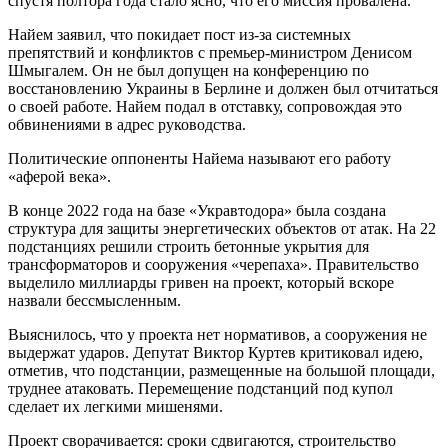
спустя полтора года стало ясно, что его миссия провалена.
Найем заявил, что покидает пост из-за системных
препятствий и конфликтов с премьер-министром Денисом
Шмыгалем. Он не был допущен на конференцию по
восстановлению Украины в Берлине и должен был отчитаться
о своей работе. Найем подал в отставку, сопровождая это
обвинениями в адрес руководства.
Политические оппоненты Найема называют его работу
«аферой века».
В конце 2022 года на базе «Укравтодора» была создана
структура для защиты энергетических объектов от атак. На 22
подстанциях решили строить бетонные укрытия для
трансформаторов и сооружения «черепаха». Правительство
выделило миллиарды гривен на проект, который вскоре
назвали бессмысленным.
Выяснилось, что у проекта нет нормативов, а сооружения не
выдержат ударов. Депутат Виктор Куртев критиковал идею,
отметив, что подстанции, размещенные на большой площади,
труднее атаковать. Перемещение подстанций под купол
сделает их легкими мишенями.
Проект сворачивается: сроки сдвигаются, строительство