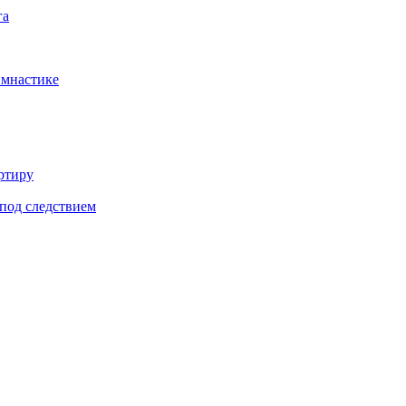
га
имнастике
ртиру
под следствием